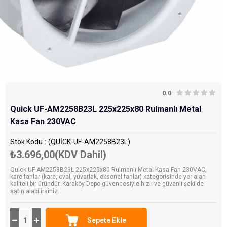
0.0
Quick UF-AM2258B23L 225x225x80 Rulmanlı Metal
Kasa Fan 230VAC
Stok Kodu
(QUİCK-UF-AM2258B23L)
₺3.696,00
(KDV Dahil)
Quick UF-AM2258B23L 225x225x80 Rulmanlı Metal Kasa Fan 230VAC,
kare fanlar (kare, oval, yuvarlak, eksenel fanlar) kategorisinde yer alan
kaliteli bir üründür. Karaköy Depo güvencesiyle hızlı ve güvenli şekilde
satın alabilirsiniz.