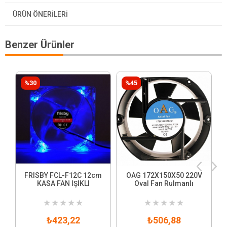
ÜRÜN ÖNERILERI
Benzer Ürünler
%30
%45
FRISBY FCL-F12C 12cm
OAG 172X150X50 220V
KASA FAN IŞIKLI
Oval Fan Rulmanlı
★
★
★
★
★
★
★
★
★
★
₺423,22
₺506,88