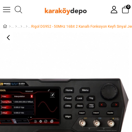
0
Rigol DG952 - 50MHz 16Bit 2 Kanallı Fonksiyon Keyfi Sinyal J