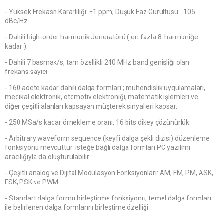
- Yüksek Frekasn Kararlılığı: ±1 ppm; Düşük Faz Gürültüsü: -105
dBc/Hz
- Dahili high-order harmonik Jeneratörü ( en fazla 8. harmoniğe
kadar )
- Dahili 7 basmak/s, tam özellikli 240 MHz band genişliği olan
frekans sayıcı
- 160 adete kadar dahili dalga formları ; mühendislik uygulamaları,
medikal elektronik, otomotiv elektroniği, matematik işlemleri ve
diğer çeşitli alanları kapsayan müşterek sinyalleri kapsar.
- 250 MSa/s kadar örnekleme oranı, 16 bits dikey çözünürlük
- Arbitrary waveform sequence (keyfi dalga şekli dizisi) düzenleme
fonksiyonu mevcuttur; isteğe bağlı dalga formları PC yazılımı
aracılığıyla da oluşturulabilir
- Çeşitli analog ve Dijital Modülasyon Fonksiyonları: AM, FM, PM, ASK,
FSK, PSK ve PWM.
- Standart dalga formu birleştirme fonksiyonu; temel dalga formları
ile belirlenen dalga formlarını birleştime özelliği