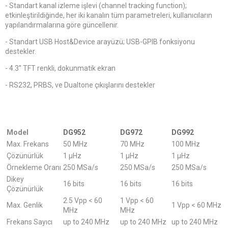
- Standart kanal izleme işlevi (channel tracking function);
etkinleştirildiğinde, her iki kanalın tüm parametreleri, kullanıcıların
yapılandırmalarına göre güncellenir.
- Standart USB Host&Device arayüzü; USB-GPIB fonksiyonu
destekler.
- 4.3'' TFT renkli, dokunmatik ekran
- RS232, PRBS, ve Dualtone çıkışlarını destekler
Model
DG952
DG972
DG992
Max. Frekans
50 MHz
70 MHz
100 MHz
Çözünürlük
1 µHz
1 µHz
1 µHz
Örnekleme Oranı
250 MSa/s
250 MSa/s
250 MSa/s
Dikey
16 bits
16 bits
16 bits
Çözünürlük
2.5 Vpp < 60
1 Vpp < 60
Max. Genlik
1 Vpp < 60 MHz
MHz
MHz
Frekans Sayıcı
up to 240 MHz
up to 240 MHz
up to 240 MHz