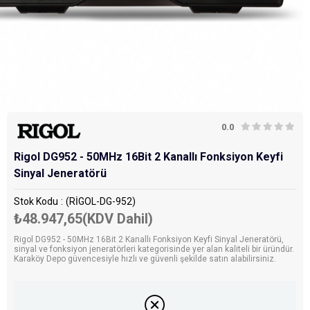
0.0
Rigol DG952 - 50MHz 16Bit 2 Kanallı Fonksiyon Keyfi
Sinyal Jeneratörü
Stok Kodu
(RİGOL-DG-952)
₺48.947,65
(KDV Dahil)
Rigol DG952 - 50MHz 16Bit 2 Kanallı Fonksiyon Keyfi Sinyal Jeneratörü,
sinyal ve fonksiyon jeneratörleri kategorisinde yer alan kaliteli bir üründür.
Karaköy Depo güvencesiyle hızlı ve güvenli şekilde satın alabilirsiniz.