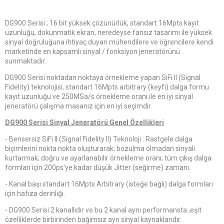
DG900 Serisi ; 16 bit yüksek çözünürlük, standart 16Mpts kayıt
uzunluğu, dokunmatik ekran, neredeyse fansız tasarımı ile yüksek
sinyal doğruluğuna ihtiyaç duyan mühendilere ve öğrencilere kendi
marketinde en kapsamlı sinyal / fonksiyon jeneratörünü
sunmaktadır.
DG900 Serisi noktadan noktaya örnekleme yapan SiFi II (Signal
Fidelity) teknolojisi, standart 16Mpts arbitrary (keyfi) dalga formu
kayıt uzunluğu ve 250MSa/s örnekleme oranı ile en iyi sinyal
jeneratörü çalışma masanız için en iyi seçimdir.
DG900 Serisi Sinyal Jeneratörü Genel Özellikleri
- Bensersiz SiFi II (Signal Fidelity II) Teknoloji : Rastgele dalga
biçimlerini nokta nokta oluşturarak; bozulma olmadan sinyali
kurtarmak; doğru ve ayarlanabilir örnekleme oranı; tüm çıkış dalga
formları için 200ps'ye kadar düşük Jitter (seğirme) zamanı.
- Kanal başı standart 16Mpts Arbitrary (isteğe bağlı) dalga formları
için hafıza derinliği.
- DG900 Serisi 2 kanallıdır ve bu 2 kanal aynı performansta ,eşit
özelliklerde birbirinden bağımsız ayrı sinyal kaynaklarıdır.