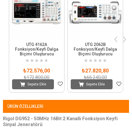
UTG 4162A
UTG 2062B
Fonksiyon/Keyfi Dalga
Fonksiyon/Keyfi Dalga
Biçimi Oluşturucu
Biçimi Oluşturucu
★
★
★
★
★
★
★
★
★
★
₺72.576,00
₺27.820,80
₺172.800,00
₺66.240,00
Sepete Ekle
Sepete Ekle
ÜRÜN ÖZELLIKLERI
Rigol DG952 - 50MHz 16Bit 2 Kanallı Fonksiyon Keyfi
Sinyal Jeneratörü