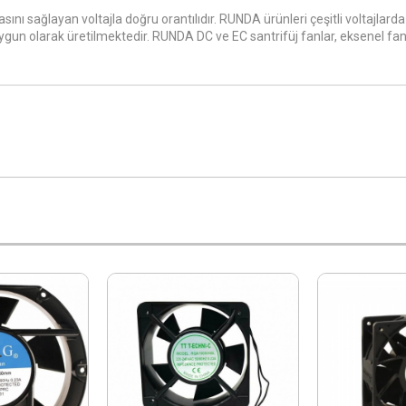
sını sağlayan voltajla doğru orantılıdır. RUNDA ürünleri çeşitli voltaj
ygun olarak üretilmektedir. RUNDA DC ve EC santrifüj fanlar, eksenel fanla