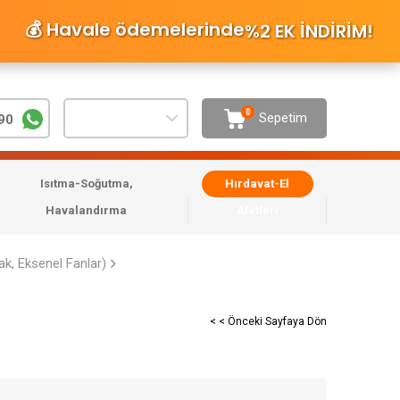
💰 Havale ödemelerinde
%2 EK İNDİRİM
!
0
Sepetim
90
Isıtma-Soğutma,
Hırdavat-El
Havalandırma
Aletleri
ak, Eksenel Fanlar)
< < Önceki Sayfaya Dön