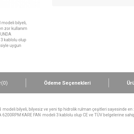
deli bilyeli,
 en zor kullanım
 RUNDA
 kablolu olup
siyle uygun
r
(0)
Ödeme Seçenekleri
Ürü
ilyeli, bilyesiz ve yeni tip hidrolik rulman çeşitleri sayesinde en z
6200RPM KARE FAN modeli 3 kablolu olup CE ve TÜV belgelerine sahipt