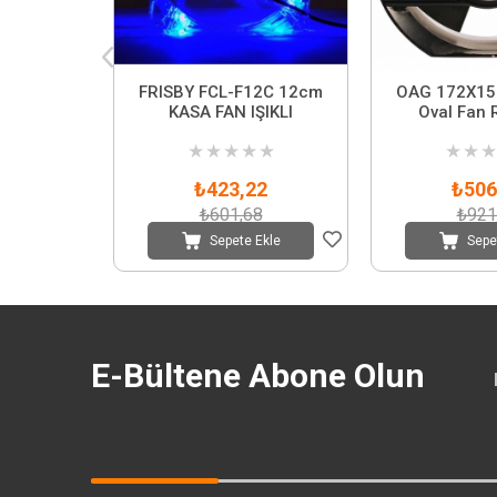
FRISBY FCL-F12C 12cm
OAG 172X15
KASA FAN IŞIKLI
Oval Fan 
★
★
★
★
★
★
★
★
₺423,22
₺506
₺601,68
₺921
Sepete Ekle
Sepe
E-Bültene Abone Olun