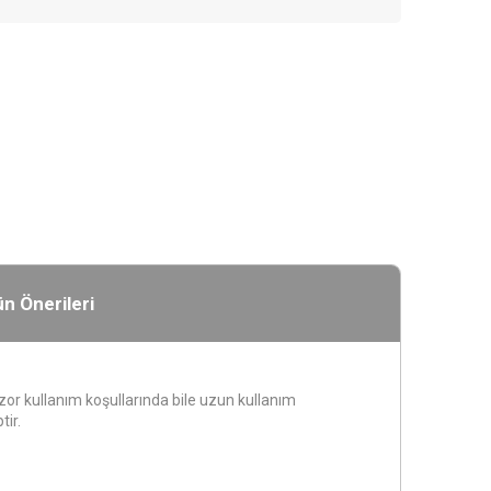
n Önerileri
or kullanım koşullarında bile uzun kullanım
ir.