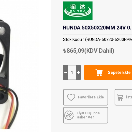
RUNDA 50X50X20MM 24V 0.
Stok Kodu
(RUNDA-50x20-6200RP
₺865,09
(KDV Dahil)
Favorilere Ekle
İst
Fiyat Düşünce
Haber Ver