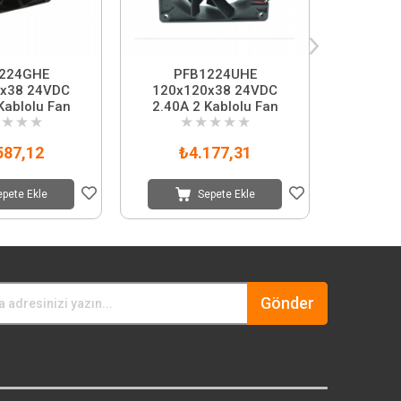
224GHE
PFB1224UHE
PFB1
x38 24VDC
120x120x38 24VDC
120x1
Kablolu Fan
2.40A 2 Kablolu Fan
2.40A 
★
★
★
★
★
★
★
★
★
587,12
₺4.177,31
₺
epete Ekle
Sepete Ekle
Gönder