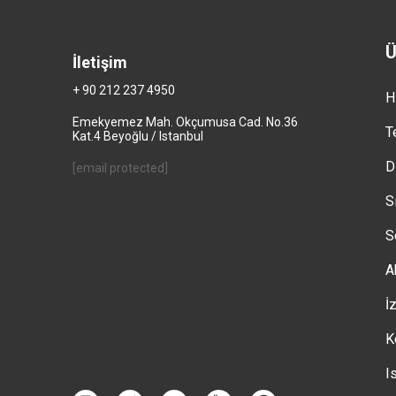
Ü
İletişim
+ 90 212 237 4950
H
Emekyemez Mah. Okçumusa Cad. No.36
T
Kat.4 Beyoğlu / Istanbul
D
[email protected]
S
S
A
İ
K
I