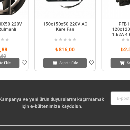
0X50 220V
150x150x50 220V AC
PFB1
Rulmanlı
Kare Fan
120x120
1.62A 4 
★
★
★
★
★
★
★
★
★
,88
₺816,00
₺2.
,60
te Ekle
Sepete Ekle
S
Kampanya ve yeni ürün duyurularını kaçırmamak
için e-bültenimize kaydolun.