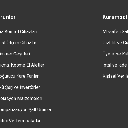
rünler
Kurumsal
ız Kontrol Cihazları
Mesafeli Sa
est Ölçüm Cihazları
Gizlilik ve G
immer Çeşitleri
Üyelik ve Kul
ıkma, Kesme El Aletleri
İptal ve iade
oğutucu Kare Fanlar
Kişisel Veril
kü Şarj ve İnvertörler
zolasyon Malzemeleri
ompanzasyon Şalt Ürünler
sıtıcı Ve Termostatlar