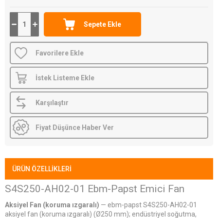
güvencesiyle.
Favorilere Ekle
İstek Listeme Ekle
Karşılaştır
Fiyat Düşünce Haber Ver
ÜRÜN ÖZELLIKLERI
S4S250-AH02-01 Ebm-Papst Emici Fan
Aksiyel Fan (koruma ızgaralı)
— ebm-papst S4S250-AH02-01
aksiyel fan (koruma ızgaralı) (Ø250 mm); endüstriyel soğutma,