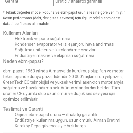
Garanti
Üretici / ithalatçı garantili
* Teknik değerler model koduna ve ebm-papst ürün ailesine göre verilmiştir.
Kesin performans (debi, devir, ses seviyesi) için ilgili modelin ebm-papst
datasheet'i esas alınmalıdır.
Kullanım Alanları
Elektronik ve pano soğutması
Kondenser, evaporatör ve ısı eşanjörü havalandırması
Soğutma üniteleri ve iklimlendirme cihazları
Endüstriyel makine ve ekipman soğutması
Neden ebm-papst?
ebm-papst, 1963 yılında Almanya'da kurulmuş olup fan ve motor
teknolojisinde dünya pazar lideridir. 20.000'i aşkın ürün yelpazesi,
GreenTech EC teknolojisi ve yüksek verimli asenkron motorlarıyla
soğutma ve havalandırma sektörünün standardını belirler. Tüm
ürünler CE uyumlu olup uzun ömür ve düşük ses seviyesi için
optimize edilmiştir.
Teslimat ve Garanti
Orijinal ebm-papst ürünü — ithalatçı garantili
Endüstriyel kullanıma uygun, uzun ömürlü Alman üretimi
Karaköy Depo güvencesiyle hızlı kargo