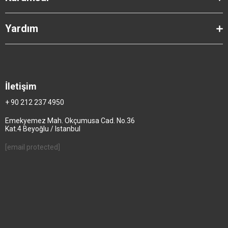
Yardım
İletişim
+ 90 212 237 4950
Emekyemez Mah. Okçumusa Cad. No.36
Kat.4 Beyoğlu / Istanbul
[email protected]