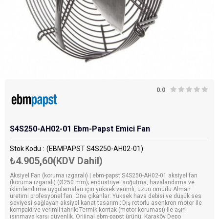
0.0
S4S250-AH02-01 Ebm-Papst Emici Fan
Stok Kodu
(EBMPAPST S4S250-AH02-01)
₺4.905,60
(KDV Dahil)
Aksiyel Fan (koruma ızgaralı) | ebm-papst S4S250-AH02-01 aksiyel fan
(koruma ızgaralı) (Ø250 mm); endüstriyel soğutma, havalandırma ve
iklimlendirme uygulamaları için yüksek verimli, uzun ömürlü Alman
üretimi profesyonel fan. Öne çıkanlar: Yüksek hava debisi ve düşük ses
seviyesi sağlayan aksiyel kanat tasarımı; Dış rotorlu asenkron motor ile
kompakt ve verimli tahrik; Termik kontak (motor koruması) ile aşırı
ısınmaya karşı güvenlik. Orijinal ebm-papst ürünü, Karaköy Depo