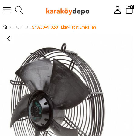
0
S4S250-AH02-01 Ebm-Papst Emici Fan