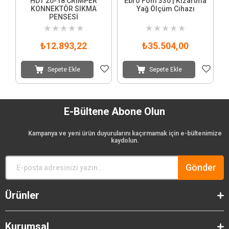
HDT 20-18 CRİMPER
Ebro Fom 330 | Kızartma
KONNEKTÖR SIKMA
Yağ Ölçüm Cihazı
PENSESİ
★
★
★
★
★
★
★
★
★
★
₺12.893,22
₺35.504,00
Sepete Ekle
Sepete Ekle
E-Bültene Abone Olun
Kampanya ve yeni ürün duyurularını kaçırmamak için e-bültenimize
kaydolun.
Gönder
Ürünler
Kurumsal