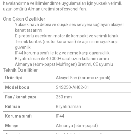
havalandırma ve iklimlendirme uygulamaları için yüksek verimli,
uzun ömürlü Alman üretimi profesyonel fan.
Öne Çıkan Özellikler
Yüksek hava debisi ve düşük ses seviyesi sağlayan aksiyel
kanat tasarımı
Dış rotorlu asenkron motor ile kompakt ve verimli tahrik
Termik kontak (motor koruması) ile aşırı ısınmaya karşı
güvenlik
IP44 koruma sınıfı ile toz ve neme karşı dayanıklılık
Bilyalı rulman ile 40.000+ saat uzun kullanım ömrü
Almanya (ebm-papst Mulfingen) üretimi, CE uyumlu
Teknik Özellikler
Ürün tipi
Aksiyel Fan (koruma ızgaralı)
Model kodu
S4S250-AH02-01
Fan / kanat çapı
250 mm
Rulman
Bilyalı rulman
Koruma sınıfı
IP44
Menşe
Almanya (ebm-papst)