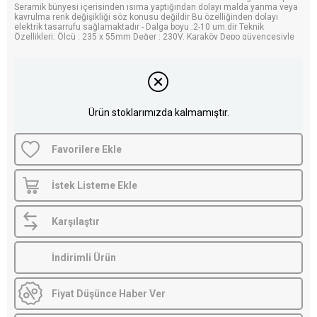
Seramik bünyesi içerisinden ısıma yaptığından dolayı malda yanma veya
kavrulma renk değişikliği söz konusu değildir Bu özelliğinden dolayı
elektrik tasarrufu sağlamaktadır - Dalga boyu :2-10 um.dir Teknik
Özellikleri: Ölçü : 235 x 55mm Değer : 230V. Karaköy Depo güvencesiyle
uygun fiyata satın alabilirsiniz.
Ürün stoklarımızda kalmamıştır.
Favorilere Ekle
İstek Listeme Ekle
Karşılaştır
İndirimli Ürün
Fiyat Düşünce Haber Ver