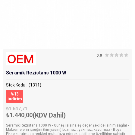
0.0
Seramik Rezistans 1000 W
Stok Kodu
(1311)
%
13
i̇ndirim
₺1.647,71
₺1.440,00
(KDV Dahil)
Seramik Rezistans 1000 W - Güneş ısısına eş değer şekilde ısınım sağlar -
Malzemelerin içerğini (kimyasını) bozmaz , yakmaz, kavurmaz - Boya
Fikse kurutmada renkleri muhafaza ederek sabitleme özelliğine sahiptir -