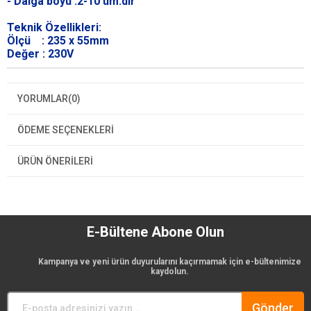
- Dalga boyu :2-10 um.dir
Teknik Özellikleri:
Ölçü : 235 x 55mm
Değer : 230V
YORUMLAR
(0)
ÖDEME SEÇENEKLERI
ÜRÜN ÖNERILERI
E-Bültene Abone Olun
Kampanya ve yeni ürün duyurularını kaçırmamak için e-bültenimize
kaydolun.
Gönder