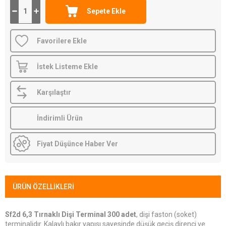
Favorilere Ekle
İstek Listeme Ekle
Karşılaştır
İndirimli Ürün
Fiyat Düşünce Haber Ver
ÜRÜN ÖZELLIKLERI
Sf2d 6,3 Tırnaklı Dişi Terminal 300 adet
, dişi faston (soket)
terminalidır. Kalaylı bakır yapısı sayesinde düşük geçiş direnci ve