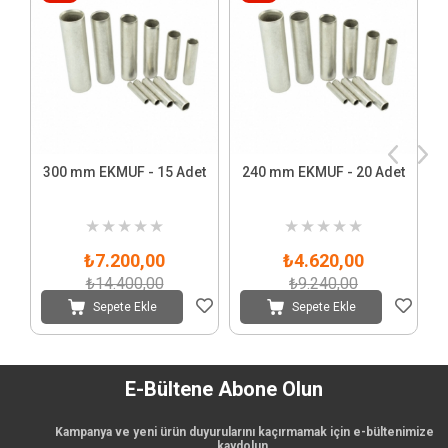
300 mm EKMUF - 15 Adet
240 mm EKMUF - 20 Adet
★
★
★
★
★
★
★
★
★
★
₺7.200,00
₺4.620,00
₺14.400,00
₺9.240,00
Sepete Ekle
Sepete Ekle
E-Bültene Abone Olun
Kampanya ve yeni ürün duyurularını kaçırmamak için e-bültenimize
kaydolun.