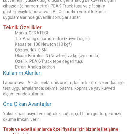
kuvvetlerini yüksek doğrulukla ölçen analog bir kuvvet ölçüm
cihazıdır (dinamometre). PEAK-Track tuşu ve çift birim
göstergesiyle laboratuvar, Ar-Ge, üretim ve kalite kontrol
uygulamalarında güvenilir sonuçlar sunar.
Teknik Özellikler
Marka: GERATECH
Tip: Analog dinamometre (kuvvet ölçer)
Kapasite: 100 Newton (10 kgf)
Çözünürlük: 0,5N
Ölçüm Birimleri: N (Newton) ve kg (aynı anda)
Özellik: PEAK-Track tepe değeri tuşu
Ekran: Analog kadran
Kullanım Alanları
Laboratuvar, Ar-Ge, elektronik üretim, kalite kontrol ve endüstriyel
test uygulamalarında; çekme, basma, kopma ve yay kuvveti
ölçümlerinde kullanılır.
Öne Çıkan Avantajlar
Yüksek hassasiyet ve doğruluk sağlar; çift birim göstergesi hızlı
okuma imkânı verir.
Toplu ve adetli alımlarda özel fiyatlar için bizimle iletişime