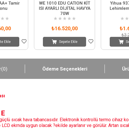
AA+ Tamir
WE 1010 EDU CATION KİT
Yihua 93
yonu
ISI AYARLI DİJİTAL HAVYA
Lehimlem
70W
★
★
★
★
★
★
★
★
★
60,00
₺16.520,00
₺1.
₺3.
te Ekle
Sepete Ekle
S
r
(0)
Ödeme Seçenekleri
Ürü
ası
 E
güçlü sıcak hava tabancasıdır. Elektronik kontrollü termo cihaz ko
 LCD ekrnda uygun olacak ?ekilde ayarlanır ve görülür. Artan sıca