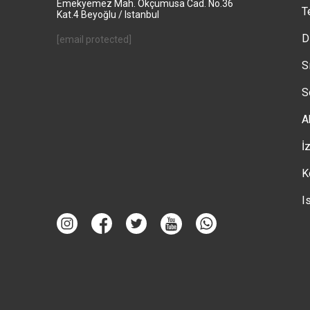
Emekyemez Mah. Okçumusa Cad. No.36
T
Kat.4 Beyoğlu / Istanbul
D
[email protected]
S
S
A
İ
K
I