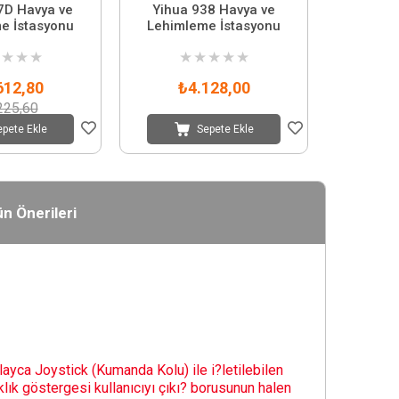
7D Havya ve
Yihua 938 Havya ve
e İstasyonu
Lehimleme İstasyonu
★
★
★
★
★
★
★
★
612,80
₺4.128,00
225,60
epete Ekle
Sepete Ekle
n Önerileri
layca Joystick (Kumanda Kolu) ile i?letilebilen
klık göstergesi kullanıcıyı çıkı? borusunun halen