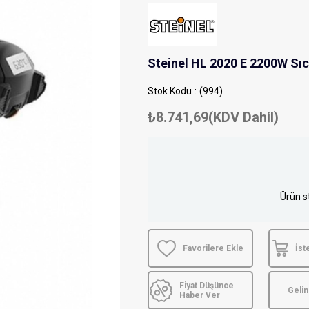
Steinel HL 2020 E 2200W Sı
Stok Kodu
(994)
₺8.741,69
(KDV Dahil)
Ürün s
Favorilere Ekle
İst
Fiyat Düşünce
Geli
Haber Ver