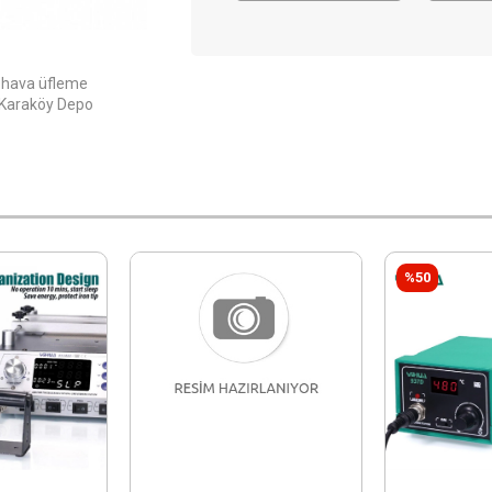
k hava üfleme
r. Karaköy Depo
%50