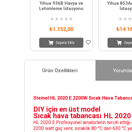
Yihua 936B Havya ve
Yihua 853A
Lehimleme İstasyonu
İstas
★
★
★
★
★
★
★
★
₺1.152,00
₺14.1
Sepete Ekle
Sepe
Ürün Özellikleri
Yorumla
Steinel HL 2020 E 2200W Sıcak Hava Tabanc
DIY için en üst model
Sıcak hava tabancası HL 2020
HL 2020 E Profesyonel amatörlerin tercih ettiği 
2200 watt güç verir, sıcaklık 80 °C den 630 °C ye