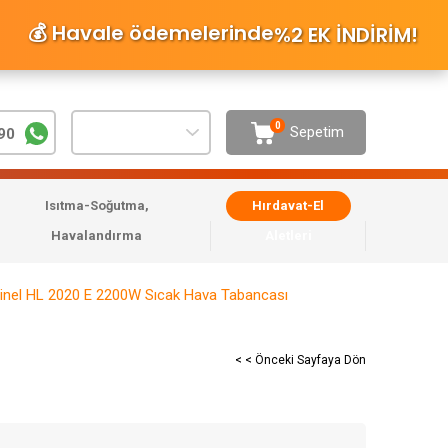
💰 Havale ödemelerinde
%2 EK İNDİRİM
!
0
Sepetim
90
Isıtma-Soğutma,
Hırdavat-El
Havalandırma
Aletleri
inel HL 2020 E 2200W Sıcak Hava Tabancası
< < Önceki Sayfaya Dön