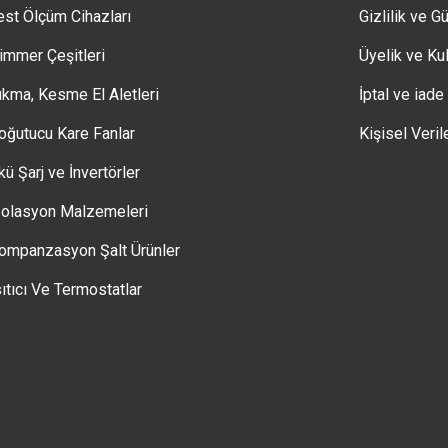
est Ölçüm Cihazları
Gizlilik ve G
immer Çeşitleri
Üyelik ve Kul
ıkma, Kesme El Aletleri
İptal ve iade
oğutucu Kare Fanlar
Kişisel Veril
kü Şarj ve İnvertörler
zolasyon Malzemeleri
ompanzasyon Şalt Ürünler
sıtıcı Ve Termostatlar