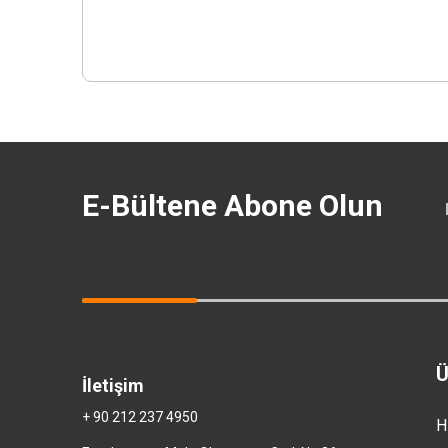
E-Bültene Abone Olun
Ü
İletişim
+ 90 212 237 4950
H