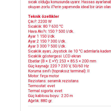
sıcak olduğu konusunda uyarır. Hassas ayarlanabi
okuyan zorlu il?erin yapımında ideal bir ürün olar
Teknik özellikler
Çıkı?: 2200 W
Sıcaklık: 80 ? 630 °C
Hava Akı?ı: 150 ? 500 l/dk.
Ayar 1 150 l/dk.
Ayar 2 150 ? 300 l/dk.
Ayar 3 300 ? 500 l/dk.
Sıcaklık ayarı; Joystick ile 10 °C adımlarla kad
Sıcaklık göstergesi: LCD ekran
Ebatlar (B × E ×Y): 253 × 85.5 × 200 mm
Güç kaynağı: 220 ? 230 V, 50/60 Hz
Koruma sınıfı (topraksız terminal): II
Motor: fırça motor
Rezistans: seramik rezistans
Termostat: evet
Termal sigorta: evet
Güç kablosu boyu : 2.20 m
Ağırlık: 880 gr.