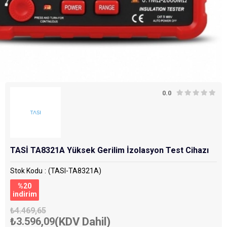
0.0
TASİ TA8321A Yüksek Gerilim İzolasyon Test Cihazı
Stok Kodu
(TASI-TA8321A)
%
20
i̇ndirim
₺4.469,65
₺3.596,09
(KDV Dahil)