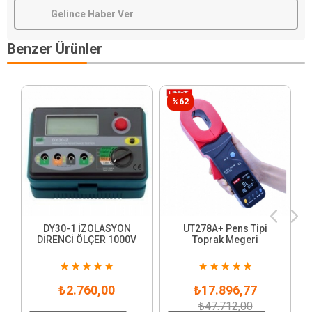
Gelince Haber Ver
Benzer Ürünler
%62
DY30-1 İZOLASYON
UT278A+ Pens Tipi
DİRENCİ ÖLÇER 1000V
Toprak Megeri
★
★
★
★
★
★
★
★
★
★
₺2.760,00
₺17.896,77
₺47.712,00