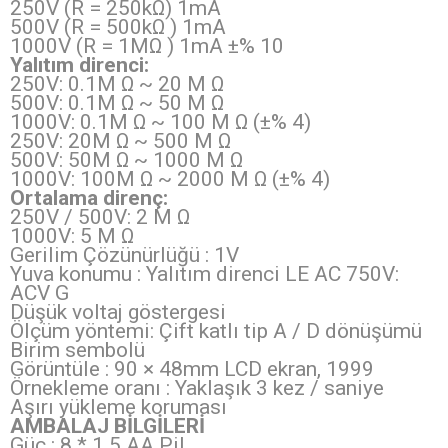
250V (R = 250kΩ) 1mA
500V (R = 500kΩ ) 1mA
1000V (R = 1MΩ ) 1mA ±% 10
Yalıtım direnci:
250V: 0.1M Ω ~ 20 M Ω
500V: 0.1M Ω ~ 50 M Ω
1000V: 0.1M Ω ~ 100 M Ω (±% 4)
250V: 20M Ω ~ 500 M Ω
500V: 50M Ω ~ 1000 M Ω
1000V: 100M Ω ~ 2000 M Ω (±% 4)
Ortalama direnç:
250V / 500V: 2 M Ω
1000V: 5 M Ω
Gerilim Çözünürlüğü : 1V
Yuva konumu : Yalıtım direnci LE AC 750V:
ACV G
Düşük voltaj göstergesi
Ölçüm yöntemi: Çift katlı tip A / D dönüşümü
Birim sembolü
Görüntüle : 90 × 48mm LCD ekran, 1999
Örnekleme oranı : Yaklaşık 3 kez / saniye
Aşırı yükleme koruması
AMBALAJ BİLGİLERİ
Güç : 8 * 1.5 AA Pil