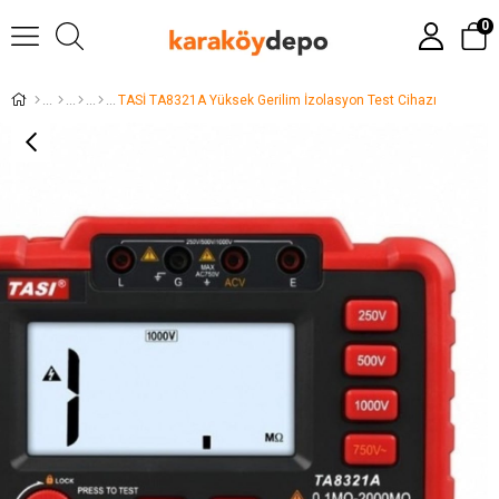
0
TASİ TA8321A Yüksek Gerilim İzolasyon Test Cihazı