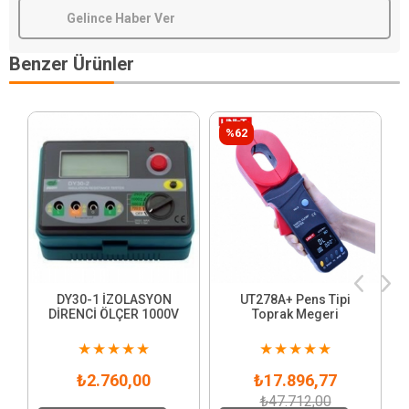
Gelince Haber Ver
Benzer Ürünler
%62
DY30-1 İZOLASYON
UT278A+ Pens Tipi
DİRENCİ ÖLÇER 1000V
Toprak Megeri
★
★
★
★
★
★
★
★
★
★
₺2.760,00
₺17.896,77
₺47.712,00