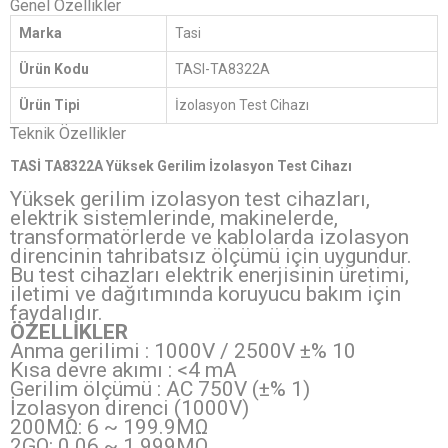
Genel Özellikler
Marka
Tasi
Ürün Kodu
TASI-TA8322A
Ürün Tipi
İzolasyon Test Cihazı
Teknik Özellikler
TASİ TA8322A Yüksek Gerilim İzolasyon Test Cihazı
Yüksek gerilim izolasyon test cihazları,
elektrik sistemlerinde, makinelerde,
transformatörlerde ve kablolarda izolasyon
direncinin tahribatsız ölçümü için uygundur.
Bu test cihazları elektrik enerjisinin üretimi,
iletimi ve dağıtımında koruyucu bakım için
faydalıdır.
ÖZELLİKLER
Anma gerilimi : 1000V / 2500V ±% 10
Kısa devre akımı : <4 mA
Gerilim ölçümü : AC 750V (±% 1)
İzolasyon direnci (1000V)
200MΩ: 6 ~ 199.9MΩ
2GΩ: 0.06 ~ 1.999MΩ