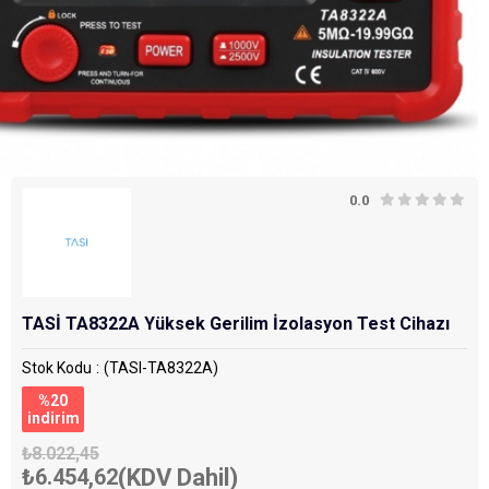
0.0
TASİ TA8322A Yüksek Gerilim İzolasyon Test Cihazı
Stok Kodu
(TASI-TA8322A)
%
20
i̇ndirim
₺8.022,45
₺6.454,62
(KDV Dahil)