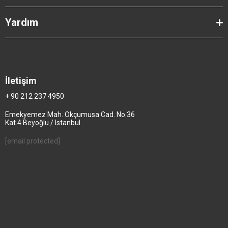
Yardım
İletişim
+ 90 212 237 4950
Emekyemez Mah. Okçumusa Cad. No.36
Kat.4 Beyoğlu / Istanbul
[email protected]