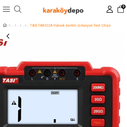
0
TASİ TA8322A Yüksek Gerilim İzolasyon Test Cihazı