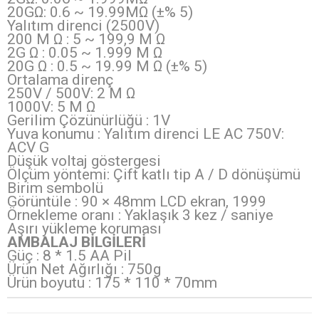
20GΩ: 0.6 ~ 19.99MΩ (±% 5)
Yalıtım direnci (2500V)
200 M Ω : 5 ~ 199,9 M Ω
2G Ω : 0.05 ~ 1.999 M Ω
20G Ω : 0.5 ~ 19.99 M Ω (±% 5)
Ortalama direnç
250V / 500V: 2 M Ω
1000V: 5 M Ω
Gerilim Çözünürlüğü : 1V
Yuva konumu : Yalıtım direnci LE AC 750V:
ACV G
Düşük voltaj göstergesi
Ölçüm yöntemi: Çift katlı tip A / D dönüşümü
Birim sembolü
Görüntüle : 90 × 48mm LCD ekran, 1999
Örnekleme oranı : Yaklaşık 3 kez / saniye
Aşırı yükleme koruması
AMBALAJ BİLGİLERİ
Güç : 8 * 1.5 AA Pil
Ürün Net Ağırlığı : 750g
Ürün boyutu : 175 * 110 * 70mm