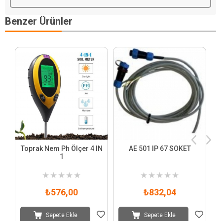
Benzer Ürünler
Toprak Nem Ph Ölçer 4 IN
AE 501 IP 67 SOKET
1
★
★
★
★
★
★
★
★
★
★
₺576,00
₺832,04
Sepete Ekle
Sepete Ekle