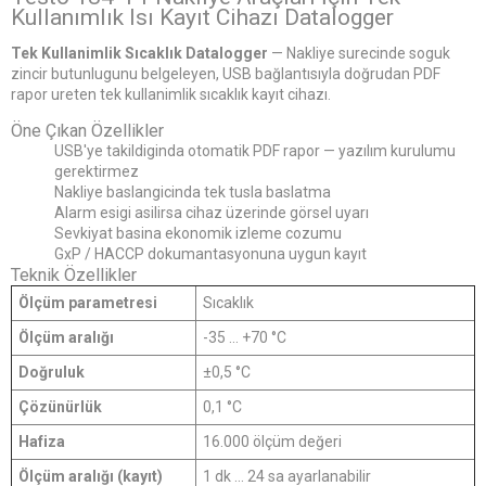
Kullanımlık Isı Kayıt Cihazı Datalogger
Tek Kullanimlik Sıcaklık Datalogger
— Nakliye surecinde soguk
zincir butunlugunu belgeleyen, USB bağlantısıyla doğrudan PDF
rapor ureten tek kullanimlik sıcaklık kayıt cihazı.
Öne Çıkan Özellikler
USB'ye takildiginda otomatik PDF rapor — yazılım kurulumu
gerektirmez
Nakliye baslangicinda tek tusla baslatma
Alarm esigi asilirsa cihaz üzerinde görsel uyarı
Sevkiyat basina ekonomik izleme cozumu
GxP / HACCP dokumantasyonuna uygun kayıt
Teknik Özellikler
Ölçüm parametresi
Sıcaklık
Ölçüm aralığı
-35 ... +70 °C
Doğruluk
±0,5 °C
Çözünürlük
0,1 °C
Hafiza
16.000 ölçüm değeri
Ölçüm aralığı (kayıt)
1 dk ... 24 sa ayarlanabilir