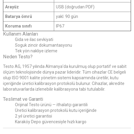
Arayüz
USB (doğrudan PDF)
Batarya ömrü
yakl. 90 gün
Koruma sınıfı
IP67
Kullanım Alanları
Gida ve ilac sevkiyati
Soguk zincir dokumantasyonu
Tek yön nakliye izleme
Neden Testo?
Testo AG, 1957 yılında Almanya'da kurulmuş olup portatif ve sabit
ölçüm teknolojisinde dünya pazar lideridir. Tüm cihazlar CE belgeli
olup ISO 9001 kalite yönetim sistemi kapsamında üretilir; kutu
içeriğinde üretici kalibrasyon protokolü bulunur. Cihazlar, akredite
laboratuvarlarda izlenebilir kalibrasyona tabi tutulabilir.
Teslimat ve Garanti
Orijinal Testo ürünü — ithalatçı garantili
Üretici kalibrasyon protokolü kutu içeriğinde
2 yıl üretici garantisi
Karaköy Depo güvencesiyle hızlı kargo