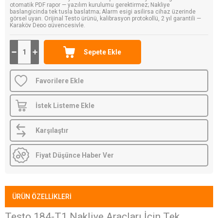
otomatik PDF rapor — yazılım kurulumu gerektirmez; Nakliye
baslangicinda tek tusla baslatma; Alarm esigi asilirsa cihaz üzerinde
görsel uyarı. Orijinal Testo ürünü, kalibrasyon protokollü, 2 yıl garantili —
Karaköy Depo güvencesiyle.
Favorilere Ekle
İstek Listeme Ekle
Karşılaştır
Fiyat Düşünce Haber Ver
ÜRÜN ÖZELLIKLERI
Testo 184-T1 Nakliye Araçları İçin Tek