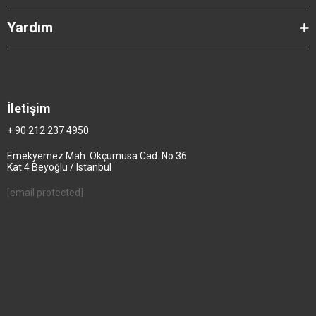
Yardım
İletişim
+ 90 212 237 4950
Emekyemez Mah. Okçumusa Cad. No.36
Kat.4 Beyoğlu / Istanbul
[email protected]