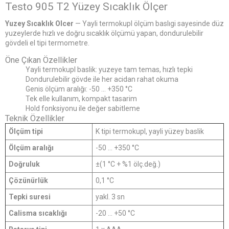
Testo 905 T2 Yüzey Sıcaklık Ölçer
Yuzey Sıcaklık Olcer
— Yayli termokupl ölçüm baslıgi sayesinde düz
yuzeylerde hızlı ve doğru sıcaklık ölçümü yapan, dondurulebilir
gövdeli el tipi termometre.
Öne Çıkan Özellikler
Yayli termokupl baslik: yuzeye tam temas, hızlı tepki
Dondurulebilir gövde ile her acidan rahat okuma
Genis ölçüm aralığı: -50 ... +350 °C
Tek elle kullanım, kompakt tasarim
Hold fonksiyonu ile değer sabitleme
Teknik Özellikler
Ölçüm tipi
K tipi termokupl, yayli yüzey baslik
Ölçüm aralığı
-50 ... +350 °C
Doğruluk
±(1 °C + %1 ölç.değ.)
Çözünürlük
0,1 °C
Tepki suresi
yakl. 3 sn
Calisma sıcaklığı
-20 ... +50 °C