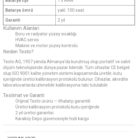
Batarya tipi
1 x AAA
Batarya ömrü
yakl. 100 saat
Garanti
2 yıl
Kullanım Alanları
Boru ve radyator yüzey sıcaklığı
HVAC servis
Makine ve motor yüzey kontrolü
Neden Testo?
Testo AG, 1957 yılında Almanya'da kurulmuş olup portatif ve sabit
ölçüm teknolojisinde dünya pazar lideridir. Tüm cihazlar CE belgeli
olup ISO 9001 kalite yönetim sistemi kapsamında üretilir; kutu
içeriğinde üretici kalibrasyon protokolü bulunur. Cihazlar, akredite
laboratuvarlarda izlenebilir kalibrasyona tabi tutulabilir.
Teslimat ve Garanti
Orijinal Testo ürünü — ithalatçı garantili
Üretici kalibrasyon protokolü kutu içeriğinde
2 yıl üretici garantisi
Karaköy Depo güvencesiyle hızlı kargo