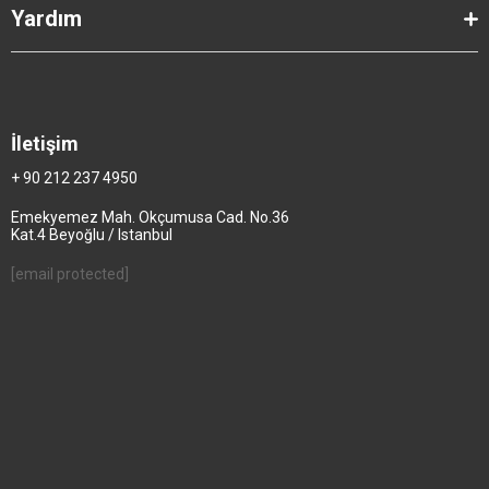
Yardım
İletişim
+ 90 212 237 4950
Emekyemez Mah. Okçumusa Cad. No.36
Kat.4 Beyoğlu / Istanbul
[email protected]