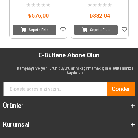
★
★
★
★
★
★
★
★
★
★
₺576,00
₺832,04
Sepete Ekle
Sepete Ekle
E-Bültene Abone Olun
Kampanya ve yeni ürün duyurularını kaçırmamak için e-bültenimize
kaydolun.
Gönder
Ürünler
Kurumsal