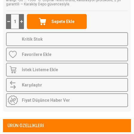
aralığı: -50 ... +350 °C. Orijinal Testo ürünü, kalibrasyon protokollü, 2 yıl
garantili — Karaköy Depo güvencesiyle.
Kritik Stok
Favorilere Ekle
İstek Listeme Ekle
Karşılaştır
Fiyat Düşünce Haber Ver
ÜRÜN ÖZELLIKLERI