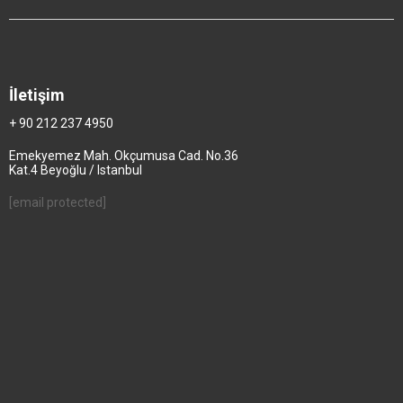
İletişim
+ 90 212 237 4950
Emekyemez Mah. Okçumusa Cad. No.36
Kat.4 Beyoğlu / Istanbul
[email protected]