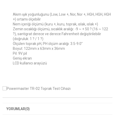
Akım ışık yoğunluğunu (Low, Low +, Nor, Nor +, HGH, HGH, HGH
+) ortamı ölçebilir
Nem içeriği ölçümü (kuru +, kuru, toprak, ıslak, ıslak +)
Zemin sıcaklığı ölçümü, sıcaklık aralığı: -9 ~ + 50 ? (16 ~ 122
?), santigrat derece ve derece Fahrenheit değiştirilebilir
(doğruluk: 1 ? / 1 ?)
Ölçülen toprak pH, PH ölçüm aralığı: 3.5-9.0"
Boyut: 122mm x 63mm x 36mm
Pil: 9V pil
Geniş ekran
LCD kullanıcı arayüzü
YORUMLAR
(0)