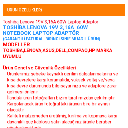
ÜRÜN ÖZELLIKLERI
Toshiba Lenova 19V 3,16A 60W Laptop Adaptör
TOSHİBA LENOVA 19V 3,16A 60W
NOTEBOOK LAPTOP
ADAPTÖR
(GARANTİLİ FATURALI BİRİNCİ SINIF MUADİL ÜRÜN)
MODELLER
TOSHİBA,
LENOVA,
ASUS,DELL,COMPAQ,HP MARKA
UYUMLU
Ürün Genel ve Güvenlik Özellikleri
Ürünlerimiz şebeke kaynaklı gerilim dalgalanmalarına ve
kısa devrelere karşı korumalıdır, yüksek voltaj ve/veya
kısa devre durumunda bilgisayarınıza ve adaptöre zarar
gelmesi önlenir
İlandaki ürün fotoğrafları bizim tarafımızdan çekilmiştir.
Kargolanacak ürün fotoğraftaki ürünün bire bir aynısı
olacaktır
Kaliteli malzemeden üretilmiş, kırılma ve kopmaya karşı
dayanıklı güç kablosu satın alacağınız ürünle beraber
gönderilmektedir