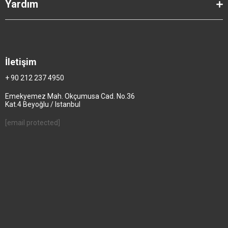
Yardım
İletişim
+ 90 212 237 4950
Emekyemez Mah. Okçumusa Cad. No.36
Kat.4 Beyoğlu / Istanbul
[email protected]