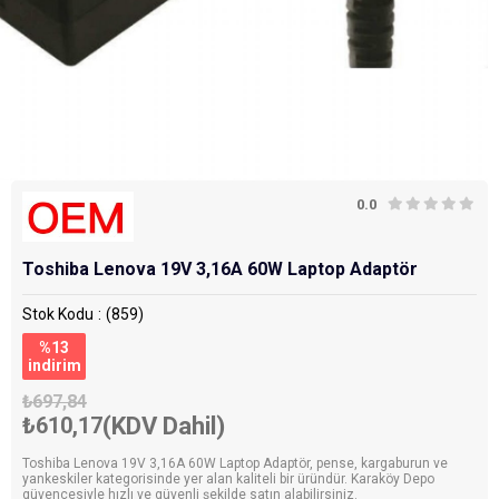
0.0
Toshiba Lenova 19V 3,16A 60W Laptop Adaptör
Stok Kodu
(859)
%
13
i̇ndirim
₺697,84
₺610,17
(KDV Dahil)
Toshiba Lenova 19V 3,16A 60W Laptop Adaptör, pense, kargaburun ve
yankeskiler kategorisinde yer alan kaliteli bir üründür. Karaköy Depo
güvencesiyle hızlı ve güvenli şekilde satın alabilirsiniz.