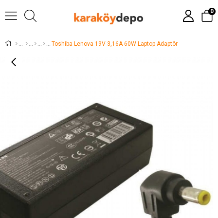
0
Toshiba Lenova 19V 3,16A 60W Laptop Adaptör