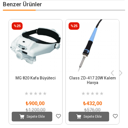
Benzer Ürünler
%25
%25
MG 820 Kafa Büyüteci
Class ZD-417 20W Kalem
Havya
★
★
★
★
★
★
★
★
★
★
₺900,00
₺432,00
₺1.200,00
₺576,00
Sepete Ekle
Sepete Ekle