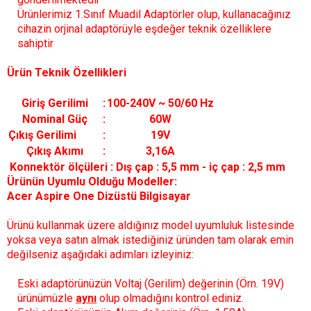
Ürünlerimiz 1.Sınıf Muadil Adaptörler olup, kullanacağınız
cihazin orjinal adaptörüyle eşdeğer teknik özelliklere
sahiptir
Ürün Teknik Özellikleri
Giriş Gerilimi
:
100-240V ~ 50/60 Hz
Nominal Güç
:
60W
Çıkış Gerilimi
:
19V
Çıkış Akımı
:
3,16
A
Konnektör ölçüleri : Dış çap : 5,5 mm - iç çap : 2,5 mm
Ürünün Uyumlu Olduğu Modeller:
Acer Aspire One Dizüstü Bilgisayar
Ürünü kullanmak üzere aldığınız model uyumluluk listesinde
yoksa veya satın almak istediğiniz üründen tam olarak emin
değilseniz aşağıdaki adımları izleyiniz:
Eski adaptörünüzün Voltaj (Gerilim) değerinin (Örn. 19V)
ürünümüzle
aynı
olup olmadığını kontrol ediniz.