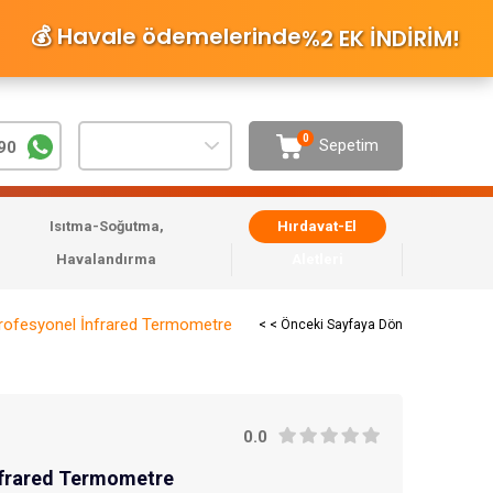
💰 Havale ödemelerinde
%2 EK İNDİRİM
!
0
Sepetim
90
Isıtma-Soğutma,
Hırdavat-El
Havalandırma
Aletleri
rofesyonel İnfrared Termometre
< < Önceki Sayfaya Dön
0.0
nfrared Termometre