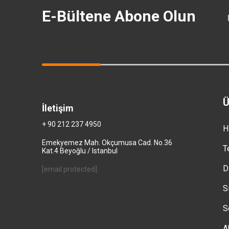
E-Bültene Abone Olun
Ü
İletişim
+ 90 212 237 4950
H
Emekyemez Mah. Okçumusa Cad. No.36
T
Kat.4 Beyoğlu / Istanbul
D
[email protected]
S
S
A