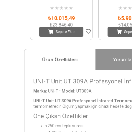
★
★
★
★
★
★
★
★
₺10.015,49
₺5.90
₺23.846,40
₺14.05
Sepete Ekle
Sepe
Ürün Özellikleri
Yorumla
UNI-T Unit UT 309A Profesyonel İn
Marka:
UNI-T
•
Model:
UT309A
UNI-T Unit UT 309A Profesyonel İnfrared Termom
termometredir. Ölçüm yapmak için cihazı hedefe doğru
Öne Çıkan Özellikler
<250 ms tepki süresi