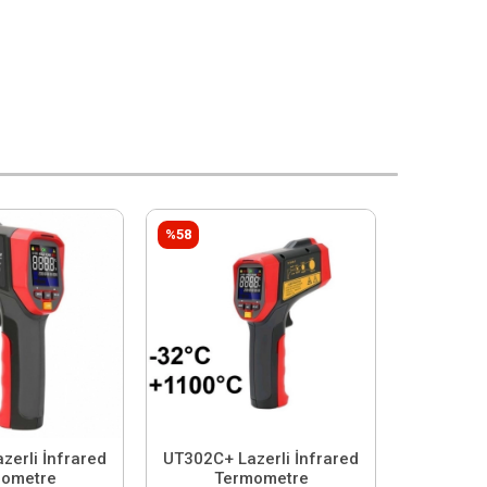
%58
zerli İnfrared
UT302C+ Lazerli İnfrared
ometre
Termometre