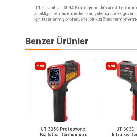
UNI-T Unit UT 309A Profesyonel İnfrared Termom
sıcaklığını temas etmeden, saniyeler içinde ve güvenl
için tasarlanmış profesyonel bir kızılötesi termometred
Benzer Ürünler
%58
%58
UT 305S Profesyonel
UT 303D+ 
Kızılötesi Termometre
İnfrared T