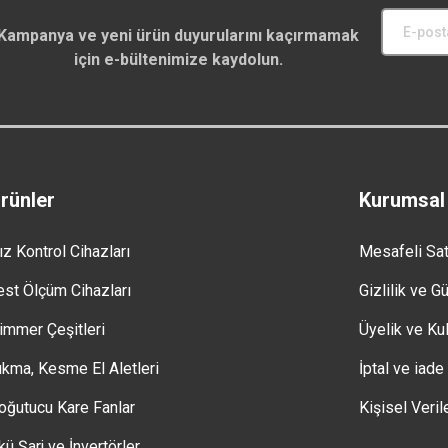
Kampanya ve yeni ürün duyurularını kaçırmamak
için e-bültenimize kaydolun.
rünler
Kurumsal
ız Kontrol Cihazları
Mesafeli Sa
est Ölçüm Cihazları
Gizlilik ve G
immer Çeşitleri
Üyelik ve Kul
ıkma, Kesme El Aletleri
İptal ve iade
oğutucu Kare Fanlar
Kişisel Veril
kü Şarj ve İnvertörler