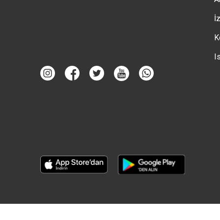
İ
K
I