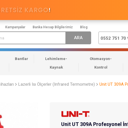
CRETSİZ KARGO
!
Kampanyalar
Banka Hesap Bilgilerimiz
Blog
0552 751 70 
Bantlar
Lehimleme-
Otomasyon-
Kaynak
Kontrol
ihazları
Lazerli Isı Ölçerler (Infrared Termometre)
Unit UT 309A P
Unit UT 309A Profesyonel İ