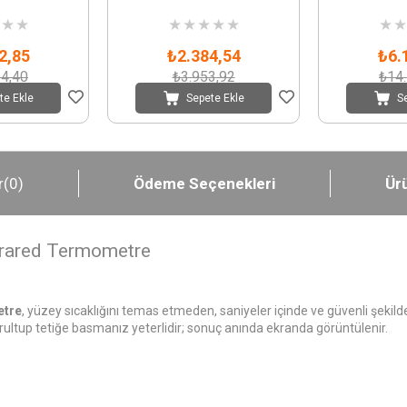
★
★
★
★
★
★
★
★
★
2,85
₺2.384,54
₺6.
4,40
₺3.953,92
₺14
te Ekle
Sepete Ekle
S
r
(0)
Ödeme Seçenekleri
Ürü
frared Termometre
etre
, yüzey sıcaklığını temas etmeden, saniyeler içinde ve güvenli şekild
ltup tetiğe basmanız yeterlidir; sonuç anında ekranda görüntülenir.