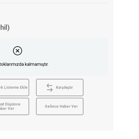
hil)
toklarımızda kalmamıştır.
ek Listeme Ekle
Karşılaştır
yat Düşünce
Gelince Haber Ver
aber Ver