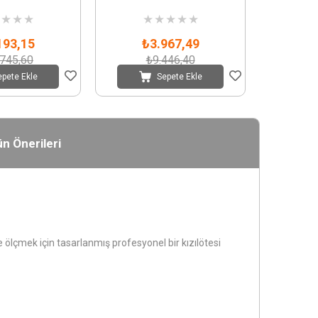
★
★
★
★
★
★
★
★
193,15
₺3.967,49
.745,60
₺9.446,40
epete Ekle
Sepete Ekle
n Önerileri
e ölçmek için tasarlanmış profesyonel bir kızılötesi