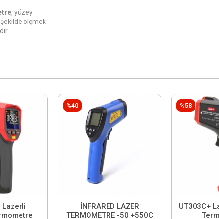
etre
, yüzey
i şekilde ölçmek
ir.
%40
%58
Lazerli
İNFRARED LAZER
UT303C+ La
ermometre
TERMOMETRE -50 +550C
Term