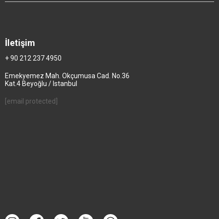
İletişim
+ 90 212 237 4950
Emekyemez Mah. Okçumusa Cad. No.36
Kat.4 Beyoğlu / Istanbul
[email protected]