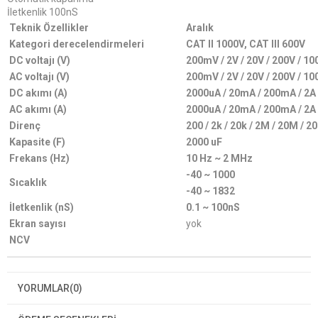
İletkenlik 100nS
Teknik Özellikler
Aralık
Kategori derecelendirmeleri
CAT II 1000V, CAT III 600V
DC voltajı (V)
200mV / 2V / 20V / 200V / 1
AC voltajı (V)
200mV / 2V / 20V / 200V / 1
DC akımı (A)
2000uA / 20mA / 200mA / 2A 
AC akımı (A)
2000uA / 20mA / 200mA / 2A 
Direnç
200 / 2k / 20k / 2M / 20M / 
Kapasite (F)
2000 uF
Frekans (Hz)
10 Hz ~ 2 MHz
-40 ~ 1000
Sıcaklık
-40 ~ 1832
İletkenlik (nS)
0.1 ~ 100nS
Ekran sayısı
yok
NCV
YORUMLAR
(0)