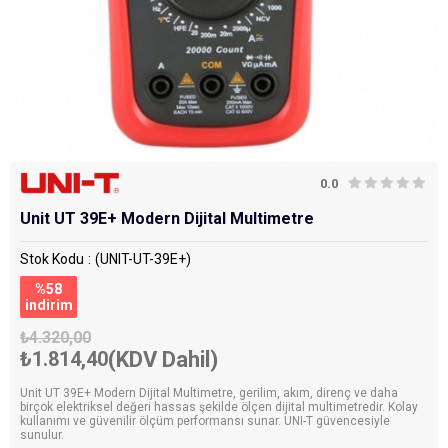
0.0
Unit UT 39E+ Modern Dijital Multimetre
Stok Kodu
(UNIT-UT-39E+)
%
58
i̇ndirim
₺4.320,00
₺1.814,40
(KDV Dahil)
Unit UT 39E+ Modern Dijital Multimetre, gerilim, akım, direnç ve daha
birçok elektriksel değeri hassas şekilde ölçen dijital multimetredir. Kolay
kullanımı ve güvenilir ölçüm performansı sunar. UNI-T güvencesiyle
sunulur.