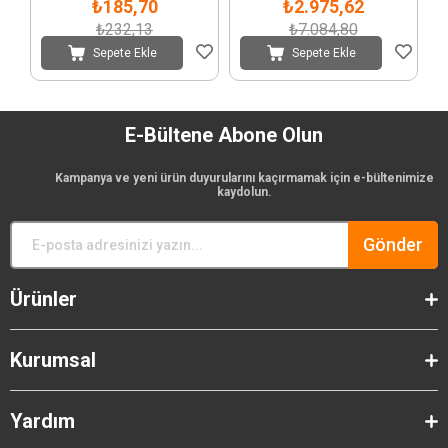
₺185,70
₺2.975,62
₺232,13
₺7.084,80
Sepete Ekle
Sepete Ekle
E-Bültene Abone Olun
Kampanya ve yeni ürün duyurularını kaçırmamak için e-bültenimize
kaydolun.
Gönder
Ürünler
Kurumsal
Yardım