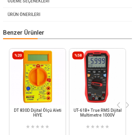
ÖDEME SEÇENEKLERI
ÜRÜN ÖNERILERI
Benzer Ürünler
%20
%58
DT 830D Dijital Ölçü Aleti
UT-61B+ True RMS Dijital
HİYE
Multimetre 1000V
★
★
★
★
★
★
★
★
★
★