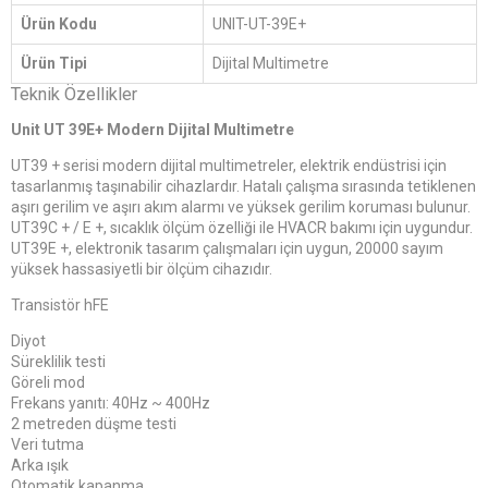
Ürün Kodu
UNIT-UT-39E+
Ürün Tipi
Dijital Multimetre
Teknik Özellikler
Unit UT 39E+ Modern Dijital Multimetre
UT39 + serisi modern dijital multimetreler, elektrik endüstrisi için
tasarlanmış taşınabilir cihazlardır. Hatalı çalışma sırasında tetiklenen
aşırı gerilim ve aşırı akım alarmı ve yüksek gerilim koruması bulunur.
UT39C + / E +, sıcaklık ölçüm özelliği ile HVACR bakımı için uygundur.
UT39E +, elektronik tasarım çalışmaları için uygun, 20000 sayım
yüksek hassasiyetli bir ölçüm cihazıdır.
Transistör hFE
Diyot
Süreklilik testi
Göreli mod
Frekans yanıtı: 40Hz ~ 400Hz
2 metreden düşme testi
Veri tutma
Arka ışık
Otomatik kapanma