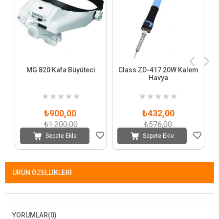
MG 820 Kafa Büyüteci
Class ZD-417 20W Kalem
Havya
★
★
★
★
★
★
★
★
★
★
₺900,00
₺432,00
₺1.200,00
₺576,00
Sepete Ekle
Sepete Ekle
ÜRÜN ÖZELLIKLERI
YORUMLAR
(0)