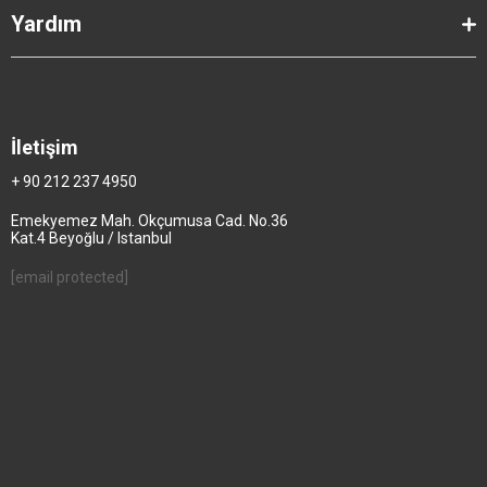
Yardım
İletişim
+ 90 212 237 4950
Emekyemez Mah. Okçumusa Cad. No.36
Kat.4 Beyoğlu / Istanbul
[email protected]