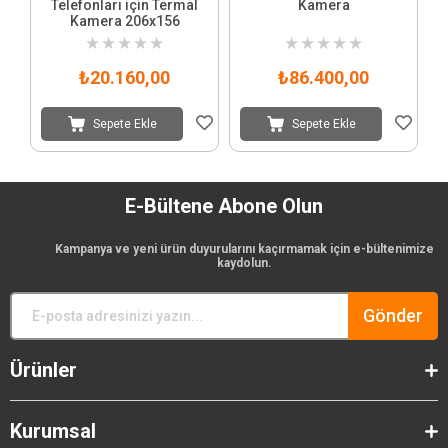
Telefonları için Termal
Kamera
Kamera 206x156
★
★
★
★
★
★
★
★
★
★
₺20.160,00
₺86.400,00
Sepete Ekle
Sepete Ekle
E-Bültene Abone Olun
Kampanya ve yeni ürün duyurularını kaçırmamak için e-bültenimize
kaydolun.
Gönder
Ürünler
Kurumsal