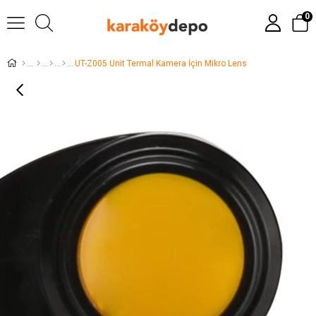
0
UT-Z005 Unit Termal Kamera İçin Mikro Lens