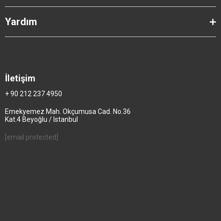
Yardım
İletişim
+ 90 212 237 4950
Emekyemez Mah. Okçumusa Cad. No.36
Kat.4 Beyoğlu / Istanbul
[email protected]