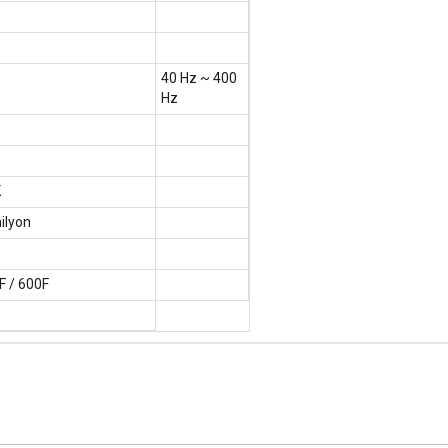
40 Hz ~ 400
Hz
K
ilyon
F / 600F