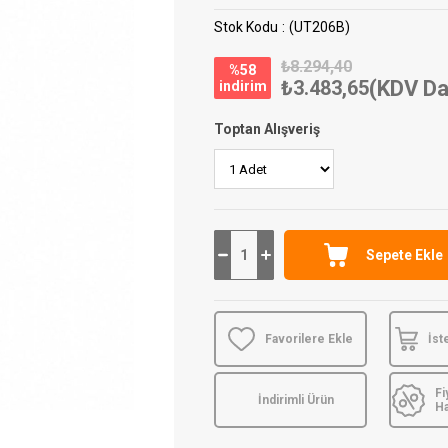
Stok Kodu
(UT206B)
₺8.294,40
%
58
₺3.483,65
(KDV Da
i̇ndirim
Toptan Alışveriş
Favorilere Ekle
İst
Fi
İndirimli Ürün
H