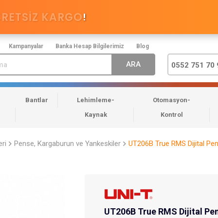
CRETSİZ KARGO
!
Kampanyalar
Banka Hesap Bilgilerimiz
Blog
0552 751 70 
Bantlar
Lehimleme-
Otomasyon-
Kaynak
Kontrol
eri
Pense, Kargaburun ve Yankeskiler
UT206B True RMS Dijital P
UT206B True RMS Dijital P