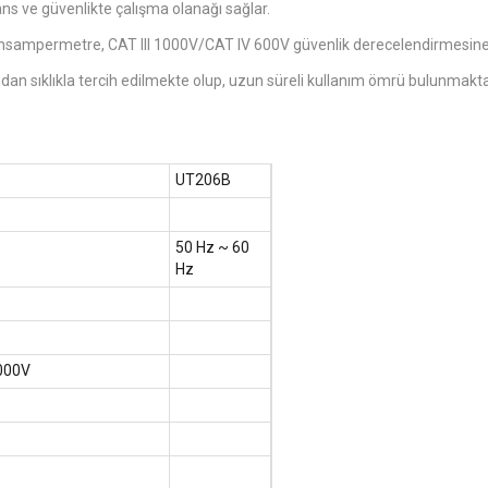
ans ve güvenlikte çalışma olanağı sağlar.
ensampermetre, CAT III 1000V/CAT IV 600V güvenlik derecelendirmesine
afından sıklıkla tercih edilmekte olup, uzun süreli kullanım ömrü bulunmakta
UT206B
50 Hz ~ 60
Hz
1000V