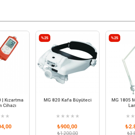
%25
%25
 | Kızartma
MG 820 Kafa Büyüteci
MG 1805 M
 Cihazı
La
★
★
★
★
★
★
★
★
★
04,00
₺900,00
₺2.
₺1.200,00
₺3.