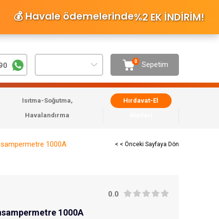
💰 Havale ödemelerinde
%2 EK İNDİRİM
!
0
Sepetim
90
Isıtma-Soğutma,
Hırdavat-El
Havalandırma
Aletleri
ensampermetre 1000A
< < Önceki Sayfaya Dön
0.0
ensampermetre 1000A