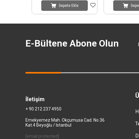
Sepete Ekle
Sepe
E-Bültene Abone Olun
Ü
İletişim
+ 90 212 237 4950
H
Emekyemez Mah. Okçumusa Cad. No.36
T
Kat.4 Beyoğlu / Istanbul
D
[email protected]