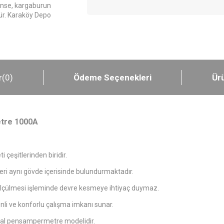
nse, kargaburun
dür. Karaköy Depo
r
(0)
Ödeme Seçenekleri
Ürü
etre 1000A
 çeşitlerinden biridir.
 aynı gövde içerisinde bulundurmaktadır.
 ölçülmesi işleminde devre kesmeye ihtiyaç duymaz.
enli ve konforlu çalışma imkanı sunar.
tal pensampermetre modelidir.