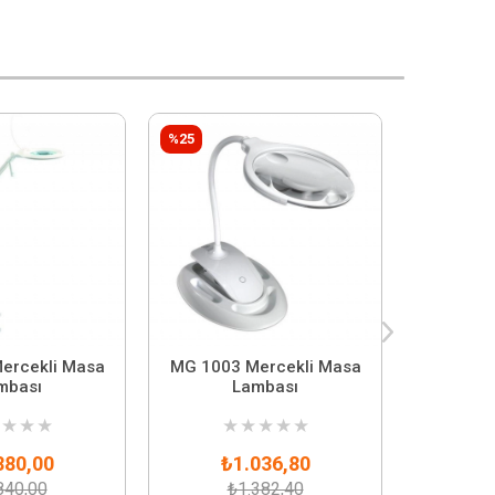
%25
%35
ercekli Masa
MG 1003 Mercekli Masa
10.2 İnç
mbası
Lambası
HM
★
★
★
★
★
★
★
★
★
880,00
₺1.036,80
₺3
840,00
₺1.382,40
₺