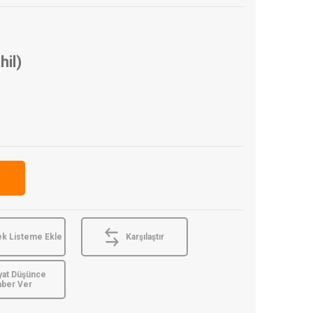
hil)
ek Listeme Ekle
Karşılaştır
yat Düşünce
aber Ver