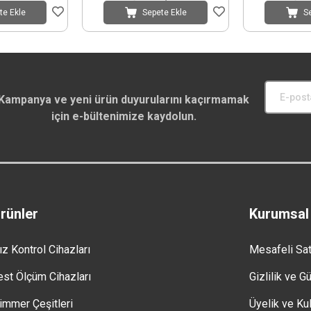
te Ekle
Sepete Ekle
S
Kampanya ve yeni ürün duyurularını kaçırmamak
için e-bültenimize kaydolun.
rünler
Kurumsal
ız Kontrol Cihazları
Mesafeli Sa
est Ölçüm Cihazları
Gizlilik ve G
immer Çeşitleri
Üyelik ve Kul