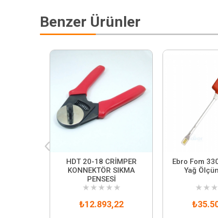
Benzer Ürünler
HDT 20-18 CRİMPER
Ebro Fom 330
KONNEKTÖR SIKMA
Yağ Ölçüm
PENSESİ
★
★
★
★
★
★
★
★
₺12.893,22
₺35.5