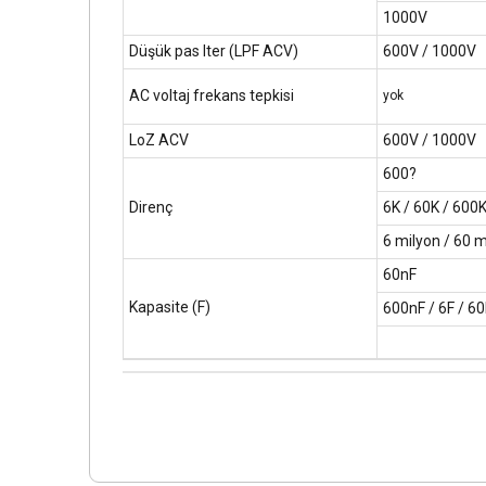
1000V
Düşük pas lter (LPF ACV)
600V / 1000V
AC voltaj frekans tepkisi
yok
LoZ ACV
600V / 1000V
600?
Direnç
6K / 60K / 600
6 milyon / 60 m
60nF
Kapasite (F)
600nF / 6F / 60