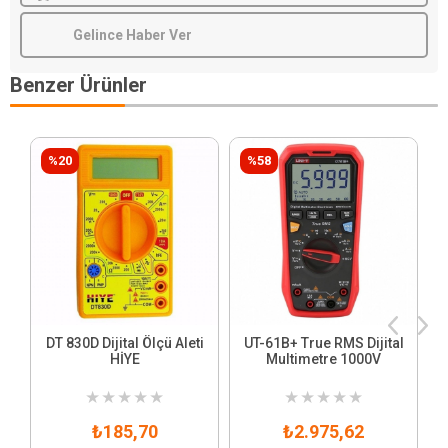
Gelince Haber Ver
Benzer Ürünler
%20
%58
DT 830D Dijital Ölçü Aleti
UT-61B+ True RMS Dijital
HİYE
Multimetre 1000V
★
★
★
★
★
★
★
★
★
★
₺185,70
₺2.975,62