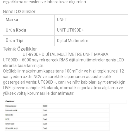
eşya/klima servisleri ve laboratuvar ölçümleri.
Genel Özellikler
Marka
UNI-T
Ürün Kodu
UNIT UT890D+
Ürün Tipi
Dijital Multimetre
Teknik Özellikler
UT-890D+ DİJİTAL MULTİMETRE UNI-T MARKA
UT890D + 6000 sayımlı gerçek RMS dijital multimetreler geniş LCD
ekranla tasarlanmıştır.
Ölçülebilir maksimum kapasitans 100mF'dir ve hızlı tepki süresi 12
saniyeden azdır. NCV ve süreklilik ölçümünün acousto-optik
göstergeleri vardır. UT890D +, canlı ve nötr kabloları ayırt etmek için
LIVE işlevine sahiptir. Ek olarak, otomatik sigorta atma algılama ve
yüksek voltaj koruması ile donatılmıştır.