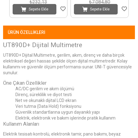
₺232,13
₺7.084,80
Sepete Ekle
Sepete Ekle
ÜRÜN ÖZELLIKLERI
UT890D+ Dijital Multimetre
UT890D+ Dijital Multimetre, gerilim, akım, direnç ve daha birçok
elektriksel değeri hassas şekilde ölçen dijital multimetredir. Kolay
kullanımı ve güvenilir ölçüm performansı sunar. UNI-T güvencesiyle
sunulur.
Öne Çıkan Özellikler
AC/DC gerilim ve akım ölçümü
Direnç, süreklilik ve diyot testi
Net ve okunaklı dijital LCD ekran
Veri tutma (Data Hold) fonksiyonu
Güvenlik standartlarına uygun dayanıklı yapı
Elektrik, elektronik ve bakım işlerinde pratik kullanım
Kullanım Alanları
Elektrik tesisatı kontrolü, elektronik tamir, pano bakımı, beyaz