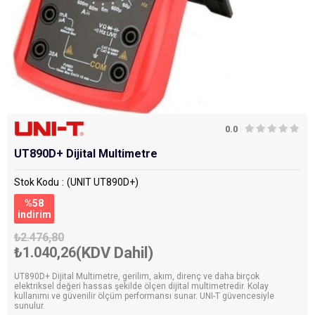
0.0
UT890D+ Dijital Multimetre
Stok Kodu
(UNIT UT890D+)
%
58
i̇ndirim
₺2.476,80
₺1.040,26
(KDV Dahil)
UT890D+ Dijital Multimetre, gerilim, akım, direnç ve daha birçok
elektriksel değeri hassas şekilde ölçen dijital multimetredir. Kolay
kullanımı ve güvenilir ölçüm performansı sunar. UNI-T güvencesiyle
sunulur.