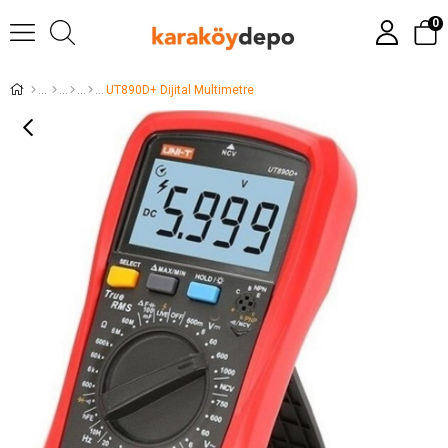
0
UT890D+ Dijital Multimetre