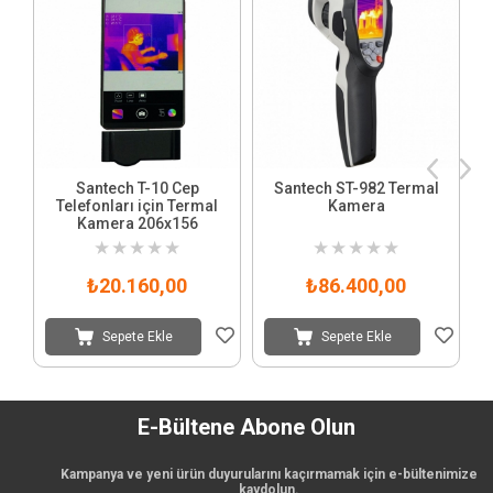
Santech T-10 Cep
Santech ST-982 Termal
Telefonları için Termal
Kamera
Kamera 206x156
★
★
★
★
★
★
★
★
★
★
₺20.160,00
₺86.400,00
Sepete Ekle
Sepete Ekle
E-Bültene Abone Olun
Kampanya ve yeni ürün duyurularını kaçırmamak için e-bültenimize
kaydolun.