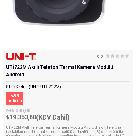
0.0
UTİ722M Akıllı Telefon Termal Kamera Modülü
Android
Stok Kodu
(UNIT UTİ-722M)
%
58
i̇ndirim
₺46.080,00
₺19.353,60
(KDV Dahil)
UTİ722M Akıllı Telefon Termal Kamera Modülü Android, akıllı telefona
takılabilen mobil termal kamera modülüdır. Kızılötesi (IR) dedektörü ile
yüzeylerdeki sıcaklık farklarını görselleştirerek elektrik, mekanik, HVAC,