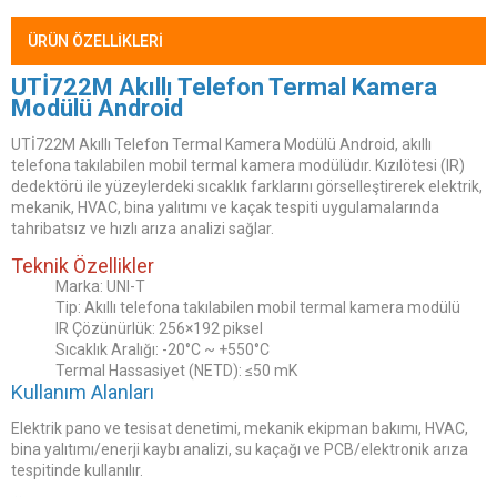
ÜRÜN ÖZELLIKLERI
UTİ722M Akıllı Telefon Termal Kamera
Modülü Android
UTİ722M Akıllı Telefon Termal Kamera Modülü Android, akıllı
telefona takılabilen mobil termal kamera modülüdır. Kızılötesi (IR)
dedektörü ile yüzeylerdeki sıcaklık farklarını görselleştirerek elektrik,
mekanik, HVAC, bina yalıtımı ve kaçak tespiti uygulamalarında
tahribatsız ve hızlı arıza analizi sağlar.
Teknik Özellikler
Marka: UNI-T
Tip: Akıllı telefona takılabilen mobil termal kamera modülü
IR Çözünürlük: 256×192 piksel
Sıcaklık Aralığı: -20°C ~ +550°C
Termal Hassasiyet (NETD): ≤50 mK
Kullanım Alanları
Elektrik pano ve tesisat denetimi, mekanik ekipman bakımı, HVAC,
bina yalıtımı/enerji kaybı analizi, su kaçağı ve PCB/elektronik arıza
tespitinde kullanılır.