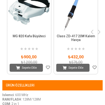
MG 820 Kafa Büyüteci
Class ZD-417 20W Kalem
Havya
★
★
★
★
★
★
★
★
★
★
₺900,00
₺432,00
₺1.200,00
₺576,00
Sepete Ekle
Sepete Ekle
ÜRÜN ÖZELLIKLERI
Islemci
: 600 MHz
RAM/FLASH
: 128M/128M
COM
: 2 in 1