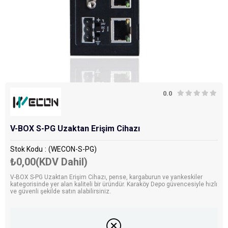
0.0
V-BOX S-PG Uzaktan Erişim Cihazı
Stok Kodu
(WECON-S-PG)
₺0,00
(KDV Dahil)
V-BOX S-PG Uzaktan Erişim Cihazı, pense, kargaburun ve yankeskiler
kategorisinde yer alan kaliteli bir üründür. Karaköy Depo güvencesiyle hızlı
ve güvenli şekilde satın alabilirsiniz.