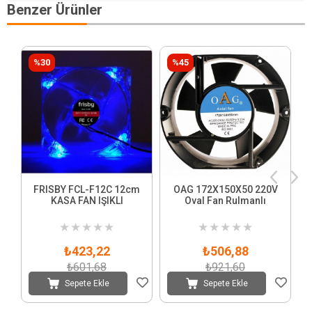
Benzer Ürünler
%30
%45
FRISBY FCL-F12C 12cm
OAG 172X150X50 220V
KASA FAN IŞIKLI
Oval Fan Rulmanlı
★
★
★
★
★
★
★
★
★
★
₺423,22
₺506,88
₺601,68
₺921,60
Sepete Ekle
Sepete Ekle