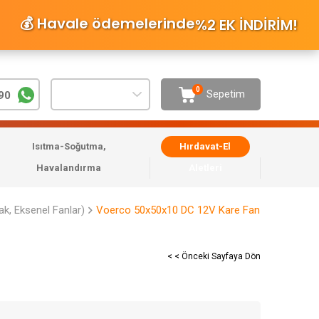
💰 Havale ödemelerinde
%2 EK İNDİRİM
!
0
Sepetim
90
Isıtma-Soğutma,
Hırdavat-El
Havalandırma
Aletleri
ak, Eksenel Fanlar)
Voerco 50x50x10 DC 12V Kare Fan
< < Önceki Sayfaya Dön