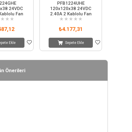
224GHE
PFB1224UHE
x38 24VDC
120x120x38 24VDC
Kablolu Fan
2.40A 2 Kablolu Fan
★
★
★
★
★
★
★
★
587,12
₺4.177,31
epete Ekle
Sepete Ekle
n Önerileri