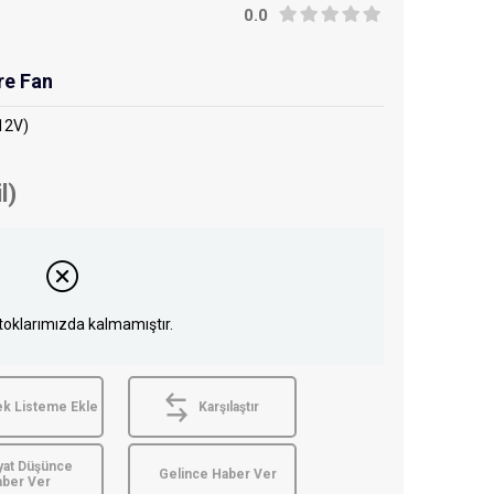
0.0
re Fan
12V)
l)
toklarımızda kalmamıştır.
ek Listeme Ekle
Karşılaştır
yat Düşünce
Gelince Haber Ver
aber Ver