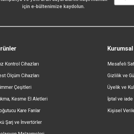
için e-bültenimize kaydolun.
rünler
Kurumsal
ız Kontrol Cihazları
Mesafeli Sa
est Ölçüm Cihazları
Gizlilik ve G
immer Çeşitleri
Üyelik ve Kul
ıkma, Kesme El Aletleri
İptal ve iade
oğutucu Kare Fanlar
Kişisel Veril
kü Şarj ve İnvertörler
zolasyon Malzemeleri