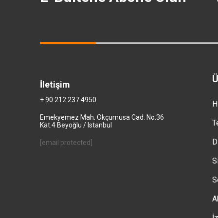
Ü
İletişim
+ 90 212 237 4950
H
Emekyemez Mah. Okçumusa Cad. No.36
T
Kat.4 Beyoğlu / Istanbul
D
[email protected]
S
S
A
İ