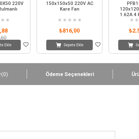
0X50 220V
150x150x50 220V AC
PFB1
Rulmanlı
Kare Fan
120x120
1.62A 4 
★
★
★
★
★
★
★
★
★
,88
₺816,00
₺2.
,60
te Ekle
Sepete Ekle
S
r
(0)
Ödeme Seçenekleri
Ürü