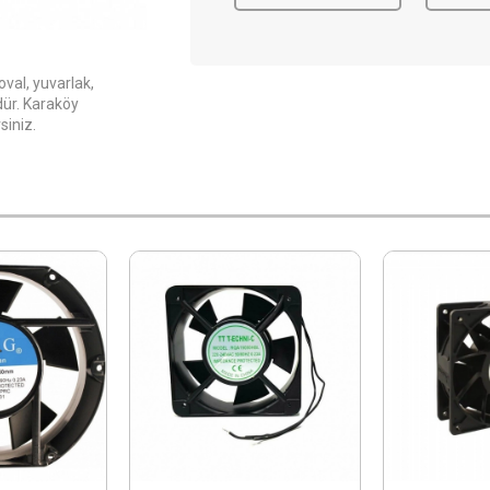
val, yuvarlak,
dür. Karaköy
siniz.