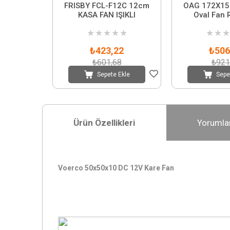
FRISBY FCL-F12C 12cm
OAG 172X15
KASA FAN IŞIKLI
Oval Fan 
★
★
★
★
★
★
★
★
₺423,22
₺506
₺601,68
₺921
Sepete Ekle
Sepe
Ürün Özellikleri
Yorumla
Voerco 50x50x10 DC 12V Kare Fan