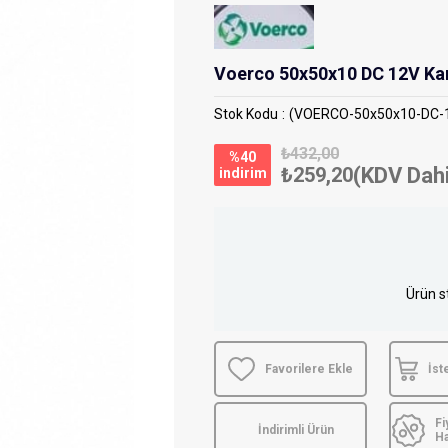
Voerco 50x50x10 DC 12V Ka
Stok Kodu
(VOERCO-50x50x10-DC-
₺432,00
%
40
₺259,20
(KDV Dahi
i̇ndirim
Ürün s
Favorilere Ekle
İst
Fi
İndirimli Ürün
H