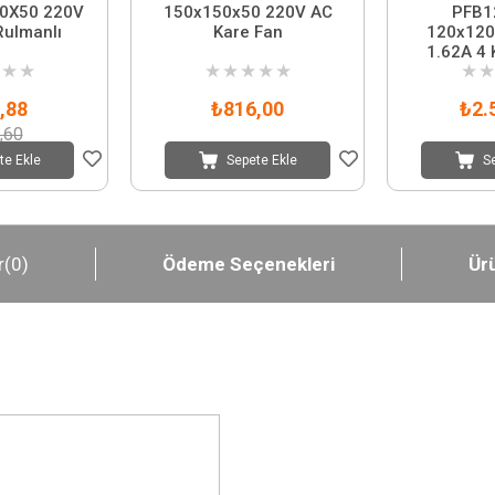
0X50 220V
150x150x50 220V AC
PFB1
Rulmanlı
Kare Fan
120x120
1.62A 4 
★
★
★
★
★
★
★
★
★
,88
₺816,00
₺2.
,60
te Ekle
Sepete Ekle
S
r
(0)
Ödeme Seçenekleri
Ürü