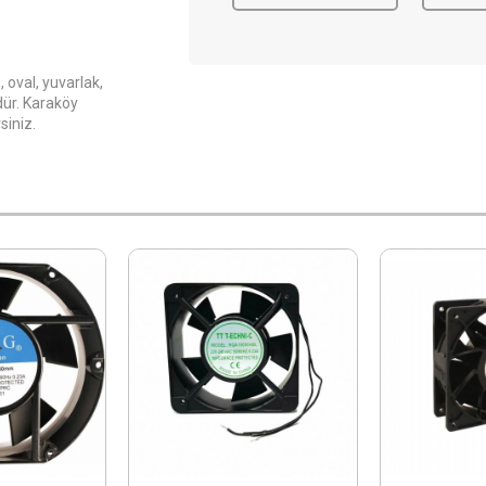
oval, yuvarlak,
dür. Karaköy
siniz.