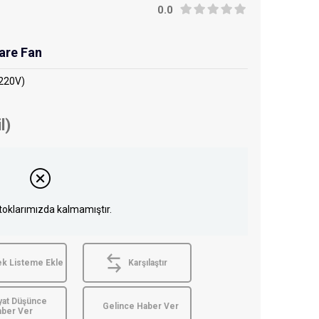
0.0
are Fan
220V)
l)
toklarımızda kalmamıştır.
ek Listeme Ekle
Karşılaştır
yat Düşünce
Gelince Haber Ver
aber Ver