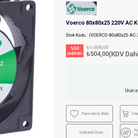
Voerco 80x80x25 220V AC K
Stok Kodu
(VOERCO-80x80x25-AC-
₺1.008,00
%
50
₺504,00
(KDV Dahi
i̇ndirim
Ürün s
Favorilere Ekle
İst
Fi
İndirimli Ürün
H