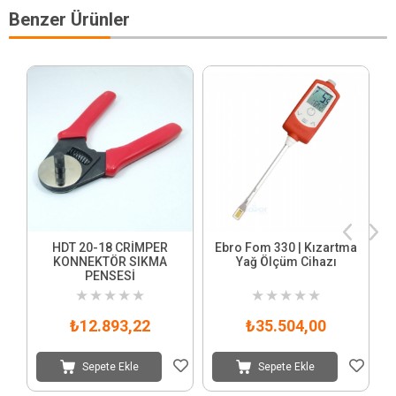
Benzer Ürünler
HDT 20-18 CRİMPER
Ebro Fom 330 | Kızartma
KONNEKTÖR SIKMA
Yağ Ölçüm Cihazı
PENSESİ
★
★
★
★
★
★
★
★
★
★
₺12.893,22
₺35.504,00
Sepete Ekle
Sepete Ekle