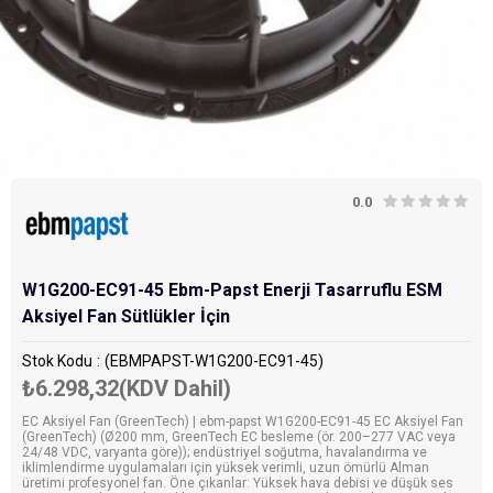
0.0
W1G200-EC91-45 Ebm-Papst Enerji Tasarruflu ESM
Aksiyel Fan Sütlükler İçin
Stok Kodu
(EBMPAPST-W1G200-EC91-45)
₺6.298,32
(KDV Dahil)
EC Aksiyel Fan (GreenTech) | ebm-papst W1G200-EC91-45 EC Aksiyel Fan
(GreenTech) (Ø200 mm, GreenTech EC besleme (ör. 200–277 VAC veya
24/48 VDC, varyanta göre)); endüstriyel soğutma, havalandırma ve
iklimlendirme uygulamaları için yüksek verimli, uzun ömürlü Alman
üretimi profesyonel fan. Öne çıkanlar: Yüksek hava debisi ve düşük ses