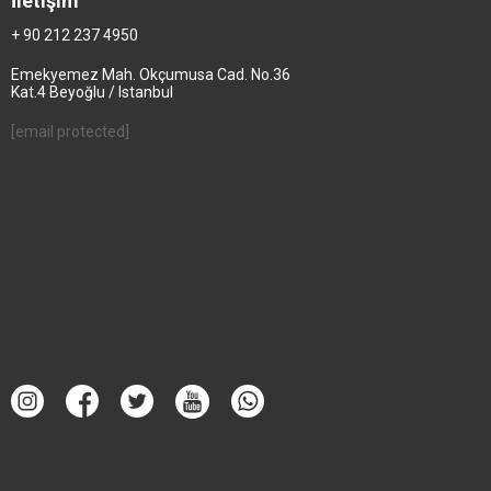
İletişim
+ 90 212 237 4950
Emekyemez Mah. Okçumusa Cad. No.36
Kat.4 Beyoğlu / Istanbul
[email protected]