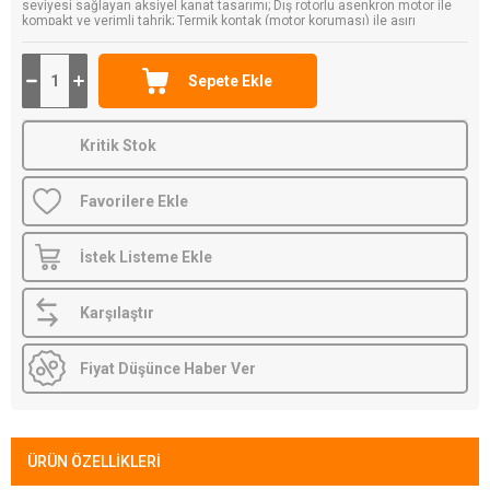
seviyesi sağlayan aksiyel kanat tasarımı; Dış rotorlu asenkron motor ile
kompakt ve verimli tahrik; Termik kontak (motor koruması) ile aşırı
ısınmaya karşı güvenlik. Orijinal ebm-papst ürünü, Karaköy Depo
güvencesiyle.
Kritik Stok
Favorilere Ekle
İstek Listeme Ekle
Karşılaştır
Fiyat Düşünce Haber Ver
ÜRÜN ÖZELLIKLERI