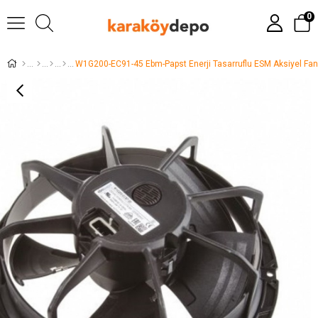
0
W1G200-EC91-45 Ebm-Papst Enerji Tasarruflu ESM Aksiyel Fan S