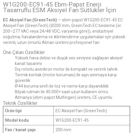
W1G200-EC91-45 Ebm-Papst Enerji
Tasarruflu ESM Aksiyel Fan Sütlükler İçin
EC Aksiyel Fan (GreenTech)
— ebm-papst W1G200-EC91-45 EC
Aksiyel Fan (GreenTech) (Ø200 mm, GreenTech EC besleme (ör.
200–277 VAC veya 24/48 VDC, varyanta göre)); endüstriyel
soğutma, havalandırma ve iklimlendirme uygulamaları için yüksek
verimli, uzun ömürlü Alman üretimi profesyonel fan.
Öne Çıkan Özellikler
Yüksek hava debisi ve düşük ses seviyesi sağlayan aksiyel
kanat tasarımı
Dış rotorlu asenkron motor ile kompakt ve verimli tahrik
Termik kontak (motor koruması) ile aşırı ısınmaya karşı
güvenlik
IP44 koruma sınıfı ile toz ve neme karşı dayanıklılık
Bilyalı rulman ile 40.000+ saat uzun kullanım ömrü
Almanya (ebm-papst Mulfingen) üretimi, CE uyumlu
Teknik Özellikler
Ürün tipi
EC Aksiyel Fan (GreenTech)
Model kodu
W1G200-EC91-45
Fan / kanat çapı
200 mm