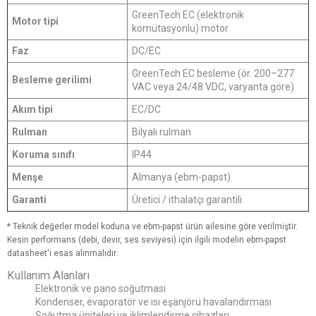
GreenTech EC (elektronik
Motor tipi
komütasyonlu) motor
Faz
DC/EC
GreenTech EC besleme (ör. 200–277
Besleme gerilimi
VAC veya 24/48 VDC, varyanta göre)
Akım tipi
EC/DC
Rulman
Bilyalı rulman
Koruma sınıfı
IP44
Menşe
Almanya (ebm-papst)
Garanti
Üretici / ithalatçı garantili
* Teknik değerler model koduna ve ebm-papst ürün ailesine göre verilmiştir.
Kesin performans (debi, devir, ses seviyesi) için ilgili modelin ebm-papst
datasheet'i esas alınmalıdır.
Kullanım Alanları
Elektronik ve pano soğutması
Kondenser, evaporatör ve ısı eşanjörü havalandırması
Soğutma üniteleri ve iklimlendirme cihazları