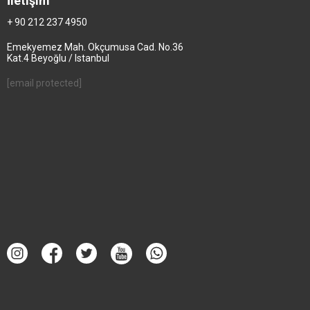
İletişim
+ 90 212 237 4950
Emekyemez Mah. Okçumusa Cad. No.36
Kat.4 Beyoğlu / Istanbul
[email protected]