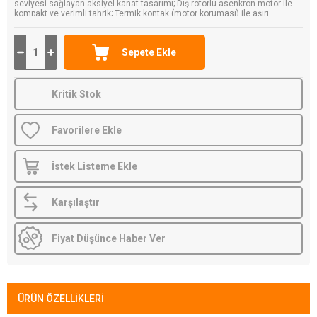
seviyesi sağlayan aksiyel kanat tasarımı; Dış rotorlu asenkron motor ile
kompakt ve verimli tahrik; Termik kontak (motor koruması) ile aşırı
ısınmaya karşı güvenlik. Orijinal ebm-papst ürünü, Karaköy Depo
güvencesiyle.
Kritik Stok
Favorilere Ekle
İstek Listeme Ekle
Karşılaştır
Fiyat Düşünce Haber Ver
ÜRÜN ÖZELLIKLERI