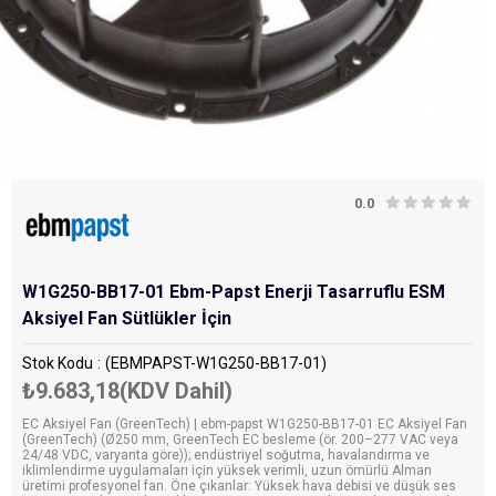
0.0
W1G250-BB17-01 Ebm-Papst Enerji Tasarruflu ESM
Aksiyel Fan Sütlükler İçin
Stok Kodu
(EBMPAPST-W1G250-BB17-01)
₺9.683,18
(KDV Dahil)
EC Aksiyel Fan (GreenTech) | ebm-papst W1G250-BB17-01 EC Aksiyel Fan
(GreenTech) (Ø250 mm, GreenTech EC besleme (ör. 200–277 VAC veya
24/48 VDC, varyanta göre)); endüstriyel soğutma, havalandırma ve
iklimlendirme uygulamaları için yüksek verimli, uzun ömürlü Alman
üretimi profesyonel fan. Öne çıkanlar: Yüksek hava debisi ve düşük ses