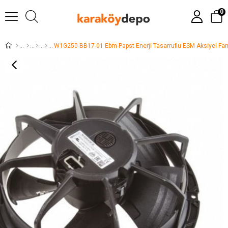
0
W1G250-BB17-01 Ebm-Papst Enerji Tasarruflu ESM Aksiyel Fan 