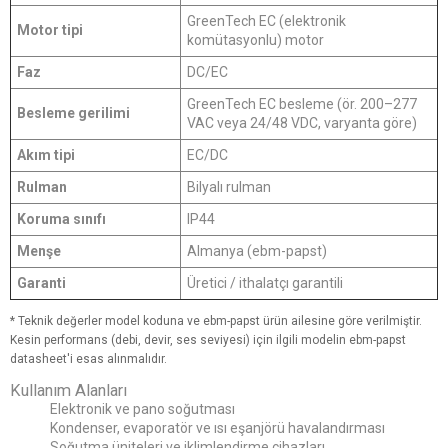
GreenTech EC (elektronik
Motor tipi
komütasyonlu) motor
Faz
DC/EC
GreenTech EC besleme (ör. 200–277
Besleme gerilimi
VAC veya 24/48 VDC, varyanta göre)
Akım tipi
EC/DC
Rulman
Bilyalı rulman
Koruma sınıfı
IP44
Menşe
Almanya (ebm-papst)
Garanti
Üretici / ithalatçı garantili
* Teknik değerler model koduna ve ebm-papst ürün ailesine göre verilmiştir.
Kesin performans (debi, devir, ses seviyesi) için ilgili modelin ebm-papst
datasheet'i esas alınmalıdır.
Kullanım Alanları
Elektronik ve pano soğutması
Kondenser, evaporatör ve ısı eşanjörü havalandırması
Soğutma üniteleri ve iklimlendirme cihazları