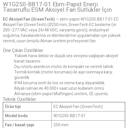
W1G250-BB17-01 Ebm-Papst Enerji
Tasarruflu ESM Aksiyel Fan Sütlükler İçin
EC Aksiyel Fan (GreenTech)
— ebm-papst W1G250-BB17-01 EC
Aksiyel Fan (GreenTech) (Ø250 mm, GreenTech EC besleme (ör.
200–277 VAC veya 24/48 VDC, varyanta göre)); endüstriyel
soğutma, havalandırma ve iklimlendirme uygulamaları için yüksek
verimli, uzun ömürlü Alman üretimi profesyonel fan.
Öne Çıkan Özellikler
Yüksek hava debisi ve düşük ses seviyesi sağlayan aksiyel
kanat tasarımı
Dış rotorlu asenkron motor ile kompakt ve verimli tahrik
Termik kontak (motor koruması) ile aşırı ısınmaya karşı
güvenlik
IP44 koruma sınıfı ile toz ve neme karşı dayanıklılık
Bilyalı rulman ile 40.000+ saat uzun kullanım ömrü
Almanya (ebm-papst Mulfingen) üretimi, CE uyumlu
Teknik Özellikler
Ürün tipi
EC Aksiyel Fan (GreenTech)
Model kodu
W1G250-BB17-01
Fan / kanat çapı
250 mm