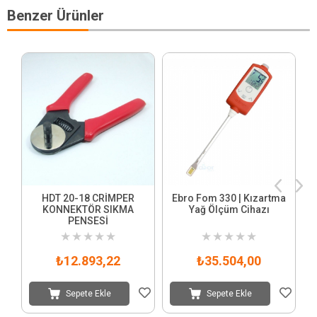
Benzer Ürünler
HDT 20-18 CRİMPER
Ebro Fom 330 | Kızartma
KONNEKTÖR SIKMA
Yağ Ölçüm Cihazı
PENSESİ
★
★
★
★
★
★
★
★
★
★
₺12.893,22
₺35.504,00
Sepete Ekle
Sepete Ekle