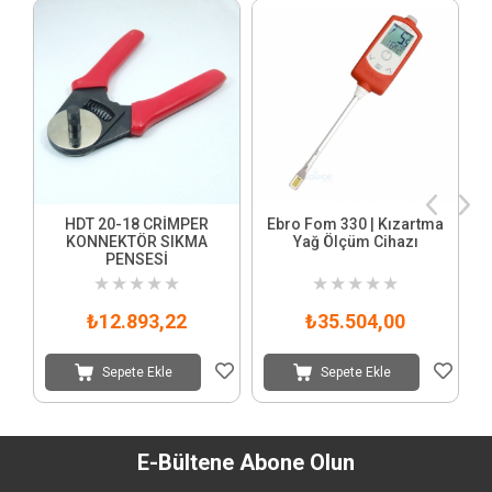
HDT 20-18 CRİMPER
Ebro Fom 330 | Kızartma
KONNEKTÖR SIKMA
Yağ Ölçüm Cihazı
PENSESİ
★
★
★
★
★
★
★
★
★
★
₺12.893,22
₺35.504,00
Sepete Ekle
Sepete Ekle
E-Bültene Abone Olun