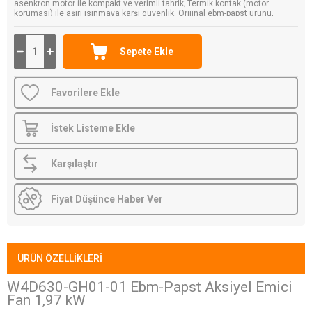
asenkron motor ile kompakt ve verimli tahrik; Termik kontak (motor
koruması) ile aşırı ısınmaya karşı güvenlik. Orijinal ebm-papst ürünü,
Karaköy Depo güvencesiyle.
Favorilere Ekle
İstek Listeme Ekle
Karşılaştır
Fiyat Düşünce Haber Ver
ÜRÜN ÖZELLIKLERI
W4D630-GH01-01 Ebm-Papst Aksiyel Emici
Fan 1,97 kW