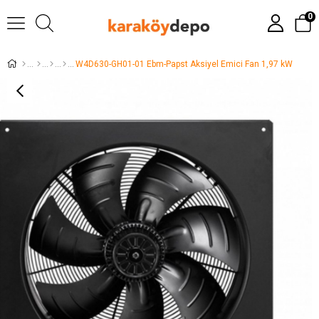
0
W4D630-GH01-01 Ebm-Papst Aksiyel Emici Fan 1,97 kW