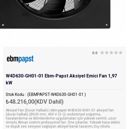
0.0
W4D630-GH01-01 Ebm-Papst Aksiyel Emici Fan 1,97
kW
Stok Kodu
(EBMPAPST-W4D630-GH01-01 )
₺48.216,00
(KDV Dahil)
Aksiyel Fan (Duvar Halkalı) | ebm-papst W4D630-GH01-01 aksiyel fan
(duvar halkalı) (Ø630 mm, 400 V (3~)); endüstriyel soğutma,
havalandırma ve iklimlendirme uygulamaları için yüksek verimli, uzun
ömürlü Alman üretimi profesyonel fan. Öne çıkanlar: Yüksek hava debisi
ve düşük ses seviyesi sağlayan aksiyel kanat tasarımı; Dış rotorlu