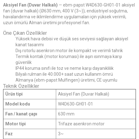
Aksiyel Fan (Duvar Halkalı)
— ebm-papst W4D630-GH01-01 aksiyel
fan (duvar halkalı) (Ø630 mm, 400 V (3~)); endüstriyel soğutma,
havalandırma ve iklimlendirme uygulamaları için yüksek verimli,
uzun ömürlü Alman üretimi profesyonel fan.
Öne Çıkan Özellikler
Yüksek hava debisi ve düşük ses seviyesi sağlayan aksiyel
kanat tasarımı
Dış rotorlu asenkron motor ile kompakt ve verimli tahrik
Termik kontak (motor koruması) ile aşırı ısınmaya karşı
güvenlik
IP44 koruma sınıfı ile toz ve neme karşı dayanıklılık
Bilyalı rulman ile 40.000+ saat uzun kullanım ömrü
Almanya (ebm-papst Mulfingen) üretimi, CE uyumlu
Teknik Özellikler
Ürün tipi
Aksiyel Fan (Duvar Halkalı)
Model kodu
W4D630-GH01-01
Fan / kanat çapı
630 mm
Motor tipi
Trifaze asenkron motor
Faz
3~