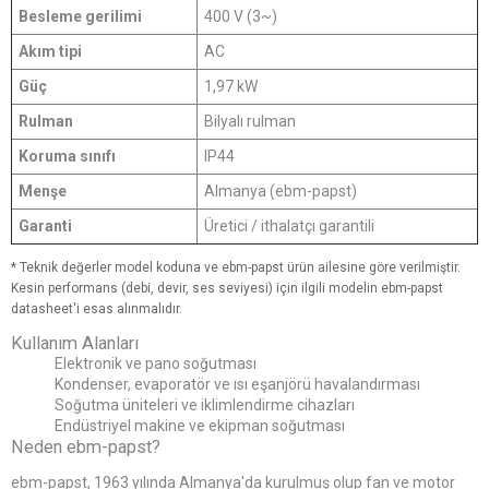
Besleme gerilimi
400 V (3~)
Akım tipi
AC
Güç
1,97 kW
Rulman
Bilyalı rulman
Koruma sınıfı
IP44
Menşe
Almanya (ebm-papst)
Garanti
Üretici / ithalatçı garantili
* Teknik değerler model koduna ve ebm-papst ürün ailesine göre verilmiştir.
Kesin performans (debi, devir, ses seviyesi) için ilgili modelin ebm-papst
datasheet'i esas alınmalıdır.
Kullanım Alanları
Elektronik ve pano soğutması
Kondenser, evaporatör ve ısı eşanjörü havalandırması
Soğutma üniteleri ve iklimlendirme cihazları
Endüstriyel makine ve ekipman soğutması
Neden ebm-papst?
ebm-papst, 1963 yılında Almanya'da kurulmuş olup fan ve motor