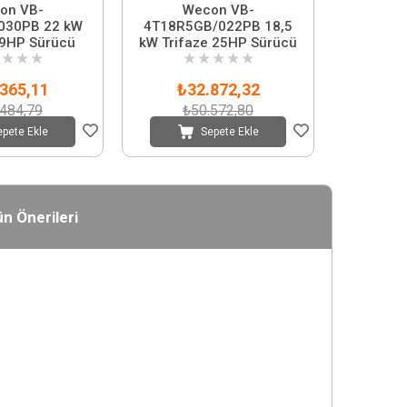
on VB-
Wecon VB-
030PB 22 kW
4T18R5GB/022PB 18,5
29HP Sürücü
kW Trifaze 25HP Sürücü
★
★
★
★
★
★
★
★
365,11
₺32.872,32
.484,79
₺50.572,80
epete Ekle
Sepete Ekle
n Önerileri