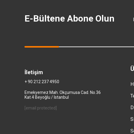
E-Bültene Abone Olun
Ü
İletişim
+ 90 212 237 4950
H
Emekyemez Mah. Okçumusa Cad. No.36
T
Kat.4 Beyoğlu / Istanbul
D
[email protected]
S
S