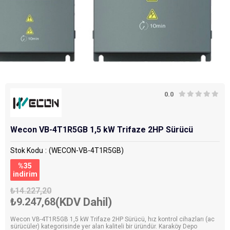
0.0
Wecon VB-4T1R5GB 1,5 kW Trifaze 2HP Sürücü
Stok Kodu
(WECON-VB-4T1R5GB)
%
35
i̇ndirim
₺14.227,20
₺9.247,68
(KDV Dahil)
Wecon VB-4T1R5GB 1,5 kW Trifaze 2HP Sürücü, hız kontrol cihazları (ac
sürücüler) kategorisinde yer alan kaliteli bir üründür. Karaköy Depo