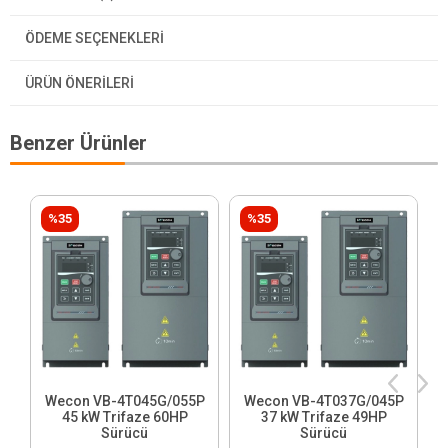
ÖDEME SEÇENEKLERI
ÜRÜN ÖNERILERI
Benzer Ürünler
%35
%35
Wecon VB-4T045G/055P
Wecon VB-4T037G/045P
45 kW Trifaze 60HP
37 kW Trifaze 49HP
Sürücü
Sürücü