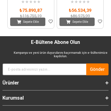
★
★
★
★
★
★
★
★
★
★
₺75.890,87
₺56.534,39
₺116.755,19
₺86.975,99
Sepete Ekle
Sepete Ekle
E-Bültene Abone Olun
Kampanya ve yeni ürün duyurularını kaçırmamak için e-bültenimize
kaydolun.
Gönder
Ürünler
Kurumsal