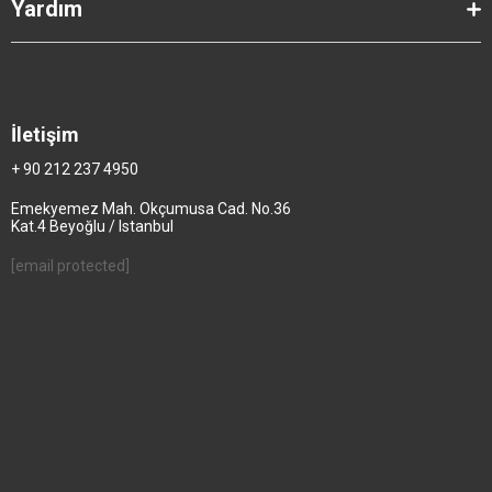
Yardım
İletişim
+ 90 212 237 4950
Emekyemez Mah. Okçumusa Cad. No.36
Kat.4 Beyoğlu / Istanbul
[email protected]