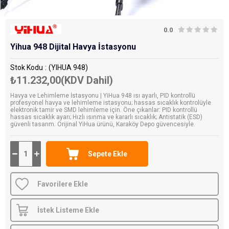
0.0
Yihua 948 Dijital Havya İstasyonu
Stok Kodu
(YIHUA 948)
₺11.232,00
(KDV Dahil)
Havya ve Lehimleme İstasyonu | YiHua 948 ısı ayarlı, PID kontrollü
profesyonel havya ve lehimleme istasyonu; hassas sıcaklık kontrolüyle
elektronik tamir ve SMD lehimleme için. Öne çıkanlar: PID kontrollü
hassas sıcaklık ayarı; Hızlı ısınma ve kararlı sıcaklık; Antistatik (ESD)
güvenli tasarım. Orijinal YiHua ürünü, Karaköy Depo güvencesiyle.
Favorilere Ekle
İstek Listeme Ekle