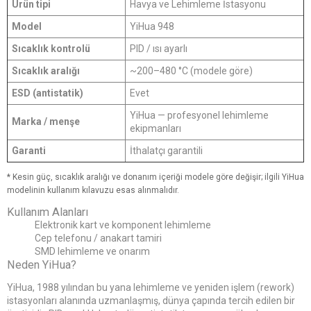
Ürün tipi
Havya ve Lehimleme İstasyonu
Model
YiHua 948
Sıcaklık kontrolü
PID / ısı ayarlı
Sıcaklık aralığı
~200–480 °C (modele göre)
ESD (antistatik)
Evet
YiHua — profesyonel lehimleme
Marka / menşe
ekipmanları
Garanti
İthalatçı garantili
* Kesin güç, sıcaklık aralığı ve donanım içeriği modele göre değişir; ilgili YiHua
modelinin kullanım kılavuzu esas alınmalıdır.
Kullanım Alanları
Elektronik kart ve komponent lehimleme
Cep telefonu / anakart tamiri
SMD lehimleme ve onarım
Neden YiHua?
YiHua, 1988 yılından bu yana lehimleme ve yeniden işlem (rework)
istasyonları alanında uzmanlaşmış, dünya çapında tercih edilen bir