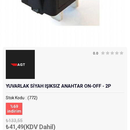
0.0
YUVARLAK SİYAH IŞIKSIZ ANAHTAR ON-OFF - 2P
Stok Kodu
(772)
%
69
i̇ndirim
₺133,55
₺41,49
(KDV Dahil)