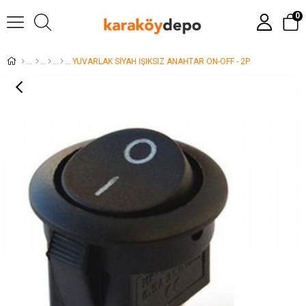
0
YUVARLAK SİYAH IŞIKSIZ ANAHTAR ON-OFF - 2P