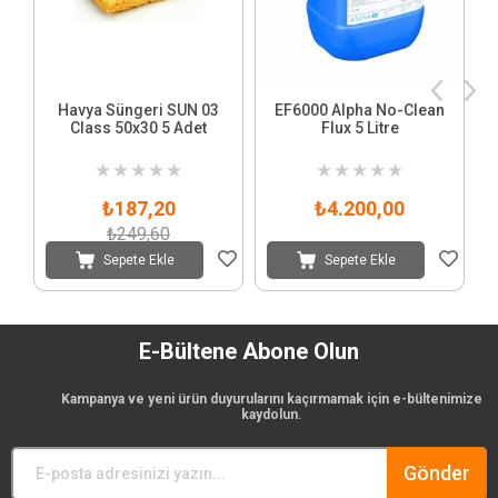
Havya Süngeri SUN 03
EF6000 Alpha No-Clean
Class 50x30 5 Adet
Flux 5 Litre
★
★
★
★
★
★
★
★
★
★
₺187,20
₺4.200,00
₺249,60
Sepete Ekle
Sepete Ekle
E-Bültene Abone Olun
Kampanya ve yeni ürün duyurularını kaçırmamak için e-bültenimize
kaydolun.
Gönder