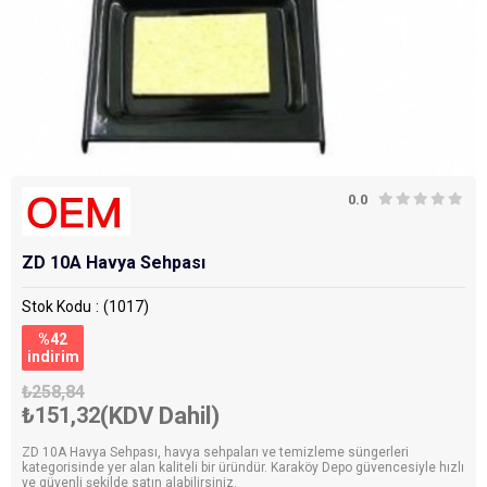
0.0
ZD 10A Havya Sehpası
Stok Kodu
(1017)
%
42
i̇ndirim
₺258,84
₺151,32
(KDV Dahil)
ZD 10A Havya Sehpası, havya sehpaları ve temizleme süngerleri
kategorisinde yer alan kaliteli bir üründür. Karaköy Depo güvencesiyle hızlı
ve güvenli şekilde satın alabilirsiniz.