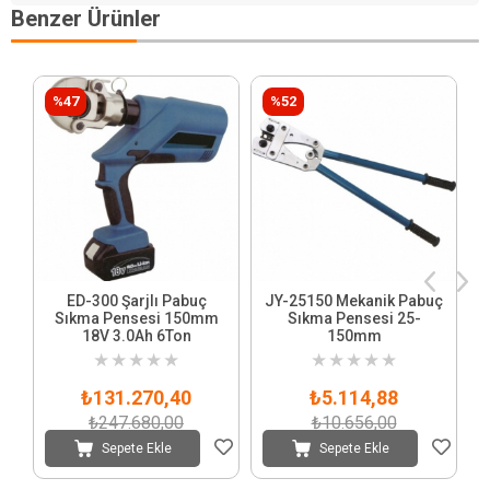
Benzer Ürünler
%47
%52
ED-300 Şarjlı Pabuç
JY-25150 Mekanik Pabuç
Sıkma Pensesi 150mm
Sıkma Pensesi 25-
18V 3.0Ah 6Ton
150mm
★
★
★
★
★
★
★
★
★
★
₺131.270,40
₺5.114,88
₺247.680,00
₺10.656,00
Sepete Ekle
Sepete Ekle