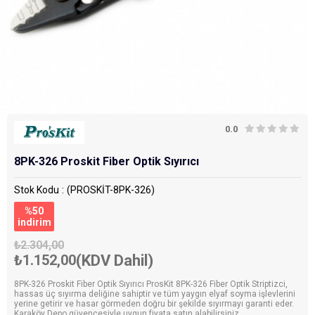
0.0
8PK-326 Proskit Fiber Optik Sıyırıcı
Stok Kodu
(PROSKİT-8PK-326)
%
50
i̇ndirim
₺2.304,00
₺1.152,00
(KDV Dahil)
8PK-326 Proskit Fiber Optik Sıyırıcı ProsKit 8PK-326 Fiber Optik Striptizci,
hassas üç sıyırma deliğine sahiptir ve tüm yaygın elyaf soyma işlevlerini
yerine getirir ve hasar görmeden doğru bir şekilde sıyırmayı garanti eder.
Karaköy Depo güvencesiyle uygun fiyata satın alabilirsiniz.