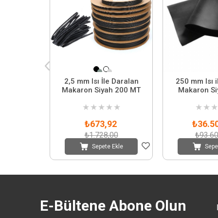
2,5 mm Isı İle Daralan
250 mm Isı i
Makaron Siyah 200 MT
Makaron Si
★
★
★
★
★
★
★
★
₺673,92
₺36.5
₺1.728,00
₺93.60
Sepete Ekle
Sepe
E-Bültene Abone Olun