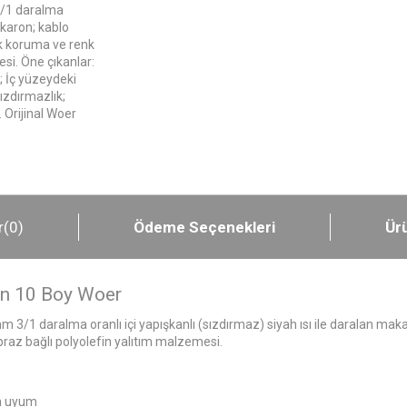
 3/1 daralma
akaron; kablo
ik koruma ve renk
si. Öne çıkanlar:
; İç yüzeydeki
ızdırmazlık;
 Orijinal Woer
r
(0)
Ödeme Seçenekleri
Ürü
on 10 Boy Woer
/1 daralma oranlı içi yapışkanlı (sızdırmaz) siyah ısı ile daralan makaro
raz bağlı polyolefin yalıtım malzemesi.
na uyum