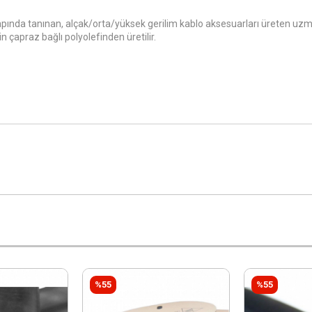
ında tanınan, alçak/orta/yüksek gerilim kablo aksesuarları üreten uzman
in çapraz bağlı polyolefinden üretilir.
%55
%55