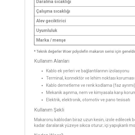
Daralma sıcaklığı
Çalışma sıcaklığı
Alev geciktirici
Uyumluluk
Marka / menşe
* Teknik değerler Woer polyolefin makaron serisi için geneldir;
Kullanım Alanları
Kablo ek yerleri ve bağlantılarının izolasyonu
Terminal, konnektör ve lehim noktası koruması
Kablo demetleme ve renk kodlama (faz ayrımı
Mekanik aşınma, nem ve kimyasala karşı koru
Elektrik, elektronik, otomotiv ve pano tesisatı
Kullanım Şekli
Makaronu kablodan biraz uzun kesin, izole edilecek böl
kadar daralarak yüzeye sıkıca oturur; içi yapışkanlı m