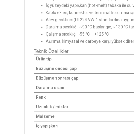
İç yüzeydeki yapışkan (hot-melt) tabaka ile su
Kablo ekleri, konnektör ve terminal koruması içi
Alev geciktirici (UL224 VW-1 standardına uygu
Daralma sıcaklığı: ~90 °C başlangıç, ~130 °C 
Çalışma sıcaklığı: -55 °C ... +125 °C
Aşınma, kimyasal ve darbeye karşı yüksek dire
Teknik Özellikler
Ürün tipi
Büzüşme öncesi çap
Büzüşme sonrası çap
Daralma oranı
Renk
Uzunluk / miktar
Malzeme
İç yapışkan