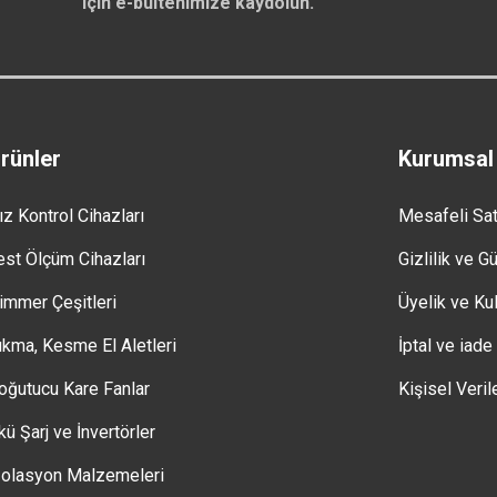
için e-bültenimize kaydolun.
rünler
Kurumsal
ız Kontrol Cihazları
Mesafeli Sa
est Ölçüm Cihazları
Gizlilik ve G
immer Çeşitleri
Üyelik ve Kul
ıkma, Kesme El Aletleri
İptal ve iade
oğutucu Kare Fanlar
Kişisel Veril
kü Şarj ve İnvertörler
zolasyon Malzemeleri