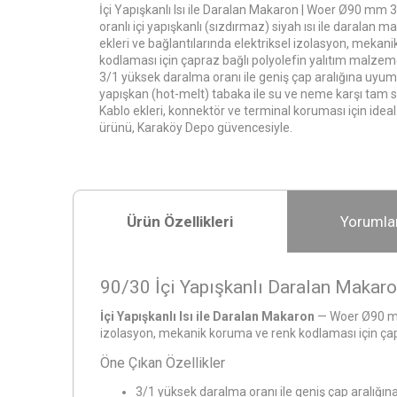
İçi Yapışkanlı Isı ile Daralan Makaron | Woer Ø90 mm
oranlı içi yapışkanlı (sızdırmaz) siyah ısı ile daralan m
ekleri ve bağlantılarında elektriksel izolasyon, mekan
kodlaması için çapraz bağlı polyolefin yalıtım malzeme
3/1 yüksek daralma oranı ile geniş çap aralığına uyum
yapışkan (hot-melt) tabaka ile su ve neme karşı tam s
Kablo ekleri, konnektör ve terminal koruması için ideal.
ürünü, Karaköy Depo güvencesiyle.
Ürün Özellikleri
Yorumla
90/30 İçi Yapışkanlı Daralan Makar
İçi Yapışkanlı Isı ile Daralan Makaron
— Woer Ø90 mm 3
izolasyon, mekanik koruma ve renk kodlaması için çap
Öne Çıkan Özellikler
3/1 yüksek daralma oranı ile geniş çap aralığı