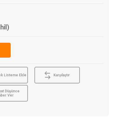
hil)
ek Listeme Ekle
Karşılaştır
yat Düşünce
aber Ver