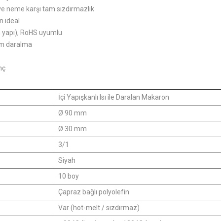
 ve neme karşı tam sızdırmazlık
n ideal
n yapı), RoHS uyumlu
tam daralma
nç
İçi Yapışkanlı Isı ile Daralan Makaron
Ø 90 mm
Ø 30 mm
3/1
Siyah
10 boy
Çapraz bağlı polyolefin
Var (hot-melt / sızdırmaz)