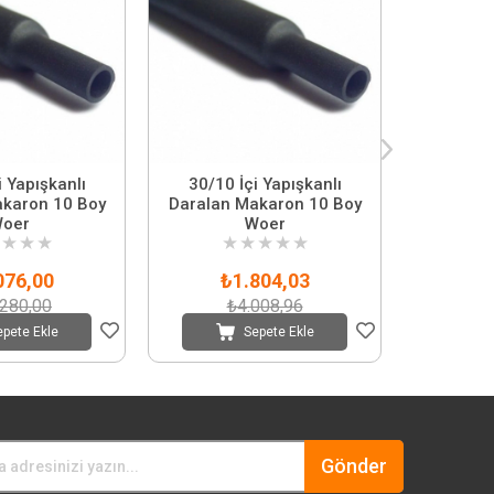
i Yapışkanlı
30/10 İçi Yapışkanlı
25/8 
akaron 10 Boy
Daralan Makaron 10 Boy
Daralan
oer
Woer
★
★
★
★
★
★
★
★
★
076,00
₺1.804,03
₺
.280,00
₺4.008,96
₺
epete Ekle
Sepete Ekle
Gönder