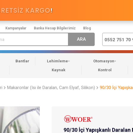
CRETSİZ KARGO
!
Kampanyalar
Banka Hesap Bilgilerimiz
Blog
0552 751 70 
Bantlar
Lehimleme-
Otomasyon-
Kaynak
Kontrol
ri
Makaronlar (Isı ile Daralan, Cam Elyaf, Silikon)
90/30 İçi Yapışk
90/30 İçi Yapışkanlı Darala