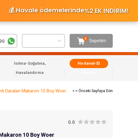
💰 Havale ödemelerinde
%2 EK İNDİRİM
!
0
Sepetim
90
Isıtma-Soğutma,
Hırdavat-El
Havalandırma
Aletleri
anlı Daralan Makaron 10 Boy Woer
< < Önceki Sayfaya Dön
0.0
n Makaron 10 Boy Woer