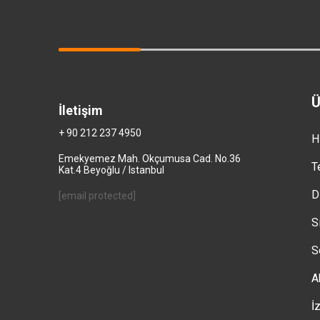
Ü
İletişim
+ 90 212 237 4950
H
Emekyemez Mah. Okçumusa Cad. No.36
T
Kat.4 Beyoğlu / Istanbul
D
[email protected]
S
S
A
İ