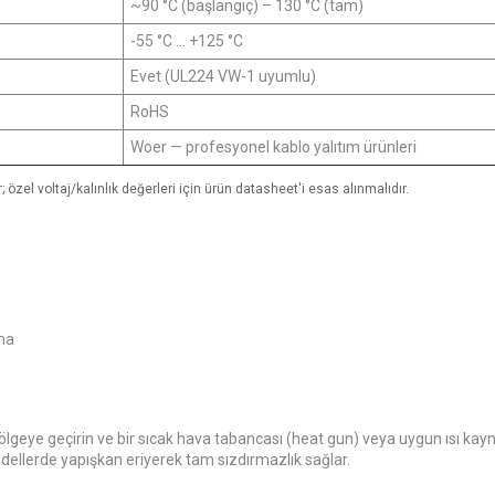
~90 °C (başlangıç) – 130 °C (tam)
-55 °C ... +125 °C
Evet (UL224 VW-1 uyumlu)
RoHS
Woer — profesyonel kablo yalıtım ürünleri
 özel voltaj/kalınlık değerleri için ürün datasheet'i esas alınmalıdır.
)
ma
geye geçirin ve bir sıcak hava tabancası (heat gun) veya uygun ısı kaynağı
odellerde yapışkan eriyerek tam sızdırmazlık sağlar.