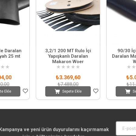
le Daralan
3,2/1 200 MT Rulo İçi
90/30 İç
yah 25 mt
Yapışkanlı Daralan
Daralan M
Makaron Woer
W
★
★
★
★
★
★
★
★
★
04,00
₺3.369,60
₺5.
0,00
₺7.488,00
₺11
te Ekle
Sepete Ekle
S
Kampanya ve yeni ürün duyurularını kaçırmamak