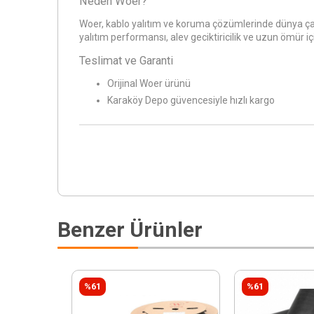
Neden Woer?
Woer, kablo yalıtım ve koruma çözümlerinde dünya çap
yalıtım performansı, alev geciktiricilik ve uzun ömür iç
Teslimat ve Garanti
Orijinal Woer ürünü
Karaköy Depo güvencesiyle hızlı kargo
Benzer Ürünler
%61
%61