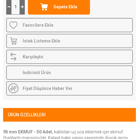
Favorilere Ekle
İstek Listeme Ekle
Karşılaştır
İndirimli Ürün
Fiyat Düşünce Haber Ver
ÜRÜN ÖZELLIKLERI
95 mm EKMUF - 50 Adet
, kabloları uç uca eklemek için ekmuf
(bağlantı manşonu)dır. Kalaylı bakır yapısı sayesinde düşük geçiş