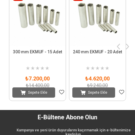
300 mm EKMUF - 15 Adet
240 mm EKMUF - 20 Adet
★
★
★
★
★
★
★
★
★
★
₺7.200,00
₺4.620,00
₺14.400,00
₺9.240,00
Sepete Ekle
Sepete Ekle
E-Bültene Abone Olun
Kampanya ve yeni ürün duyurularını kaçırmamak için e-bültenimize
kaydolun.