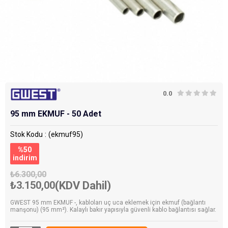
0.0
95 mm EKMUF - 50 Adet
Stok Kodu
(ekmuf95)
%
50
i̇ndirim
₺6.300,00
₺3.150,00
(KDV Dahil)
GWEST 95 mm EKMUF -, kabloları uç uca eklemek için ekmuf (bağlantı
manşonu) (95 mm²). Kalaylı bakır yapısıyla güvenli kablo bağlantısı sağlar.