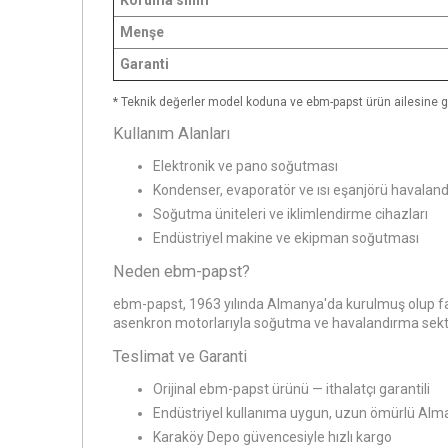
Koruma sınıfı
Menşe
Garanti
* Teknik değerler model koduna ve ebm-papst ürün ailesine göre
Kullanım Alanları
Elektronik ve pano soğutması
Kondenser, evaporatör ve ısı eşanjörü havalan
Soğutma üniteleri ve iklimlendirme cihazları
Endüstriyel makine ve ekipman soğutması
Neden ebm-papst?
ebm-papst, 1963 yılında Almanya'da kurulmuş olup fan 
asenkron motorlarıyla soğutma ve havalandırma sektör
Teslimat ve Garanti
Orijinal ebm-papst ürünü — ithalatçı garantili
Endüstriyel kullanıma uygun, uzun ömürlü Alm
Karaköy Depo güvencesiyle hızlı kargo