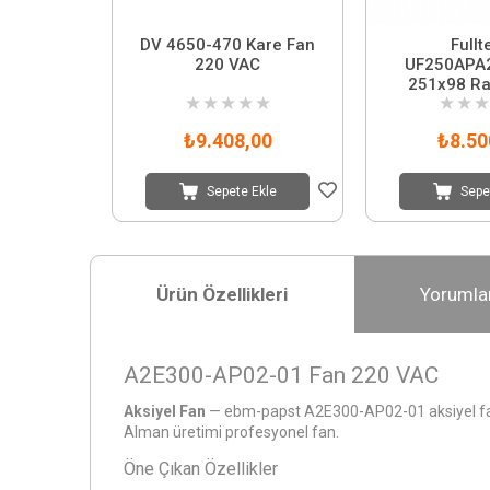
DV 4650-470 Kare Fan
Fullt
220 VAC
UF250APA
251x98 Ra
★
★
★
★
★
★
★
★
₺9.408,00
₺8.50
Sepete Ekle
Sepe
Ürün Özellikleri
Yorumla
A2E300-AP02-01 Fan 220 VAC
Aksiyel Fan
— ebm-papst A2E300-AP02-01 aksiyel fan 
Alman üretimi profesyonel fan.
Öne Çıkan Özellikler