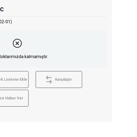
AC
2-01)
toklarımızda kalmamıştır.
ek Listeme Ekle
Karşılaştır
nce Haber Ver