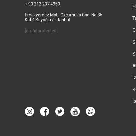
+ 90 212 237 4950
H
Emekyemez Mah. Okçumusa Cad. No.36
T
Kat.4 Beyoğlu / Istanbul
D
[email protected]
S
S
A
İ
K
I