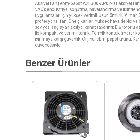
Aksiyel Fan | ebm-papst A2E300-AP02-01 aksiyel fa
VAC); endüstriyel soğutma, havalandırma ve iklimlen
uygulamaları için yüksek verimli, uzun ömürlü Alman 
profesyonel fan. Öne çıkanlar: Yüksek hava debisi ve
seviyesi sağlayan aksiyel kanat tasarımı; Dış rotorlu
ile kompakt ve verimli tahrik; Termik kontak (motor kor
ısınmaya karşı güvenlik. Orijinal ebm-papst ürünü, K
güvencesiyle.
Benzer Ürünler