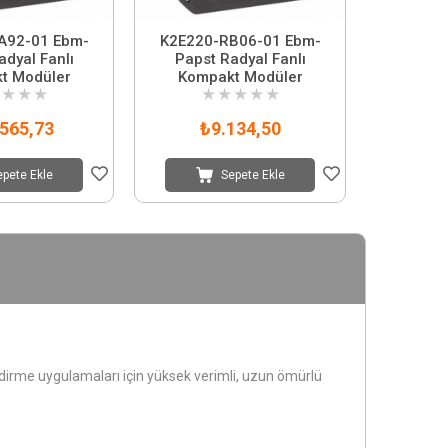
A92-01 Ebm-
K2E220-RB06-01 Ebm-
adyal Fanlı
Papst Radyal Fanlı
t Modüler
Kompakt Modüler
★
★
★
★
★
★
★
★
565,73
₺9.134,50
epete Ekle
Sepete Ekle
rme uygulamaları için yüksek verimli, uzun ömürlü