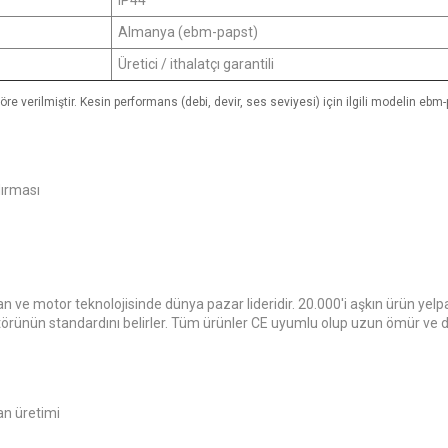
IP44
Almanya (ebm-papst)
Üretici / ithalatçı garantili
 verilmiştir. Kesin performans (debi, devir, ses seviyesi) için ilgili modelin ebm-
dırması
ve motor teknolojisinde dünya pazar lideridir. 20.000'i aşkın ürün yelp
ünün standardını belirler. Tüm ürünler CE uyumlu olup uzun ömür ve düş
an üretimi