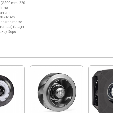
n (Ø300 mm, 220
dirme
üretimi
 düşük ses
 asenkron motor
uması) ile aşırı
araköy Depo