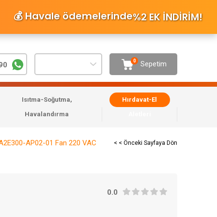
💰 Havale ödemelerinde
%2 EK İNDİRİM
!
0
Sepetim
90
Isıtma-Soğutma,
Hırdavat-El
Havalandırma
Aletleri
A2E300-AP02-01 Fan 220 VAC
< < Önceki Sayfaya Dön
0.0