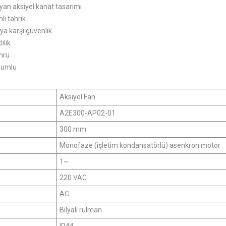
yan aksiyel kanat tasarımı
li tahrik
ya karşı güvenlik
ılık
ömrü
yumlu
Aksiyel Fan
A2E300-AP02-01
300 mm
Monofaze (işletim kondansatörlü) asenkron motor
1~
220 VAC
AC
Bilyalı rulman