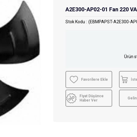
A2E300-AP02-01 Fan 220 V
Stok Kodu
(EBMPAPST-A2E300-AP0
Ürün s
Favorilere Ekle
İst
Fiyat Düşünce
Geli
Haber Ver