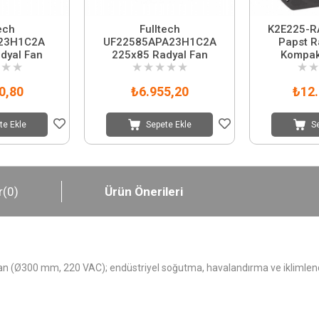
ech
Fulltech
K2E225-R
23H1C2A
UF22585APA23H1C2A
Papst R
dyal Fan
225x85 Radyal Fan
Kompak
★
★
★
★
★
★
★
★
★
0,80
₺6.955,20
₺12.
te Ekle
Sepete Ekle
S
r
(0)
Ürün Önerileri
(Ø300 mm, 220 VAC); endüstriyel soğutma, havalandırma ve iklimlendi