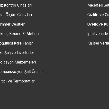
ız Kontrol Cihazları
Mesafeli Sa
est Ölçüm Cihazları
Gizlilik ve G
immer Çeşitleri
Üyelik ve Kul
ıkma, Kesme El Aletleri
İptal ve iade
oğutucu Kare Fanlar
Kişisel Veril
kü Şarj ve İnvertörler
zolasyon Malzemeleri
ompanzasyon Şalt Ürünler
sıtıcı Ve Termostatlar