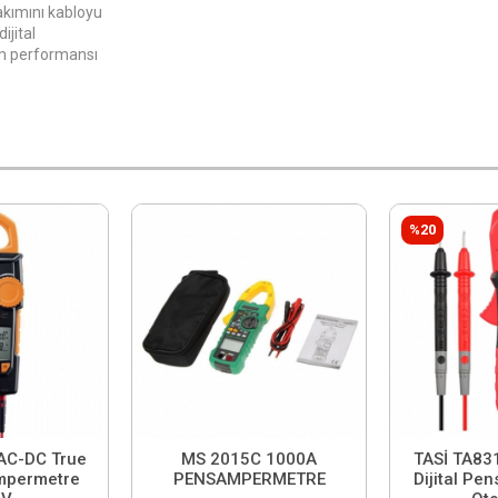
kımını kabloyu
ijital
üm performansı
%20
AC-DC True
MS 2015C 1000A
TASİ TA83
mpermetre
PENSAMPERMETRE
Dijital P