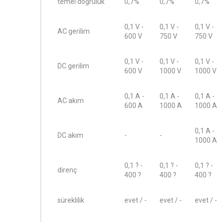
temel doğruluk
0,7%
0,7%
0,7%
0,1 V -
0,1 V -
0,1 V -
AC gerilim
600 V
750 V
750 V
0,1 V -
0,1 V -
0,1 V -
DC gerilim
600 V
1000 V
1000 V
0,1 A -
0,1 A -
0,1 A -
AC akım
600 A
1000 A
1000 A
0,1 A -
DC akım
-
-
1000 A
0,1 ? -
0,1 ? -
0,1 ? -
direnç
400 ?
400 ?
400 ?
süreklilik
evet / -
evet / -
evet / -