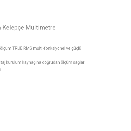
ım Kelepçe Multimetre
m ölçüm TRUE RMS multi-fonksiyonel ve güçlü
oltaj kurulum kaynağına doğrudan ölçüm sağlar
ı
G