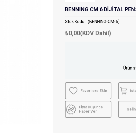
BENNING CM 6 DİJİTAL P
Stok Kodu
(BENNING-CM-6)
₺0,00
(KDV Dahil)
Ürün s
Favorilere Ekle
İst
Fiyat Düşünce
Geli
Haber Ver