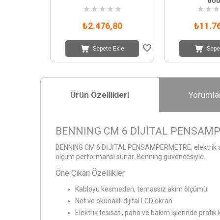
60
★
★
★
★
★
★
★
★
₺2.476,80
₺11.7
Sepete Ekle
Sepe
Ürün Özellikleri
Yorumla
BENNING CM 6 DİJİTAL PENSAM
BENNING CM 6 DİJİTAL PENSAMPERMETRE, elektrik akımı
ölçüm performansı sunar. Benning güvencesiyle.
Öne Çıkan Özellikler
Kabloyu kesmeden, temassız akım ölçümü
Net ve okunaklı dijital LCD ekran
Elektrik tesisatı, pano ve bakım işlerinde pratik