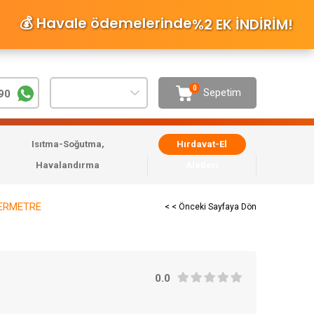
💰 Havale ödemelerinde
%2 EK İNDİRİM
!
0
Sepetim
90
Isıtma-Soğutma,
Hırdavat-El
Havalandırma
Aletleri
PERMETRE
< < Önceki Sayfaya Dön
0.0