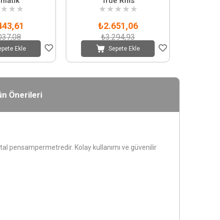
matik
True Rms
★
★
★
★
★
★
★
★
443,61
₺2.651,06
037,08
₺3.294,93
epete Ekle
Sepete Ekle
n Önerileri
al pensampermetredir. Kolay kullanımı ve güvenilir