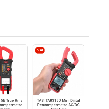
%20
15E True Rms
TASİ TA8315D Mini Dijital
ensampermetre
Pensampermetre AC/DC