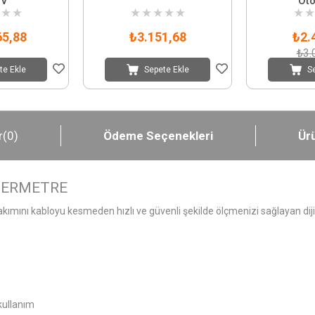
0V
Oto
★
★
★
★
★
★
★
★
★
65,88
₺3.151,68
₺2.
₺3.
te Ekle
Sepete Ekle
S
r
(0)
Ödeme Seçenekleri
Ürü
PERMETRE
nı kabloyu kesmeden hızlı ve güvenli şekilde ölçmenizi sağlayan dijit
 kullanım