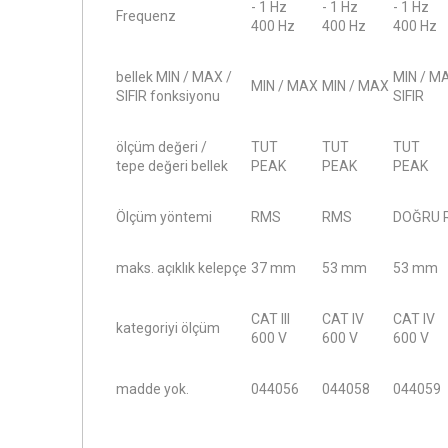
- 1 Hz
- 1 Hz
- 1 Hz
Frequenz
400 Hz
400 Hz
400 Hz
bellek MIN / MAX /
MIN / M
MIN / MAX
MIN / MAX
SIFIR fonksiyonu
SIFIR
ölçüm değeri /
TUT
TUT
TUT
tepe değeri bellek
PEAK
PEAK
PEAK
Ölçüm yöntemi
RMS
RMS
DOĞRU 
maks. açıklık kelepçe
37 mm
53 mm
53 mm
CAT III
CAT IV
CAT IV
kategoriyi ölçüm
600 V
600 V
600 V
madde yok.
044056
044058
044059