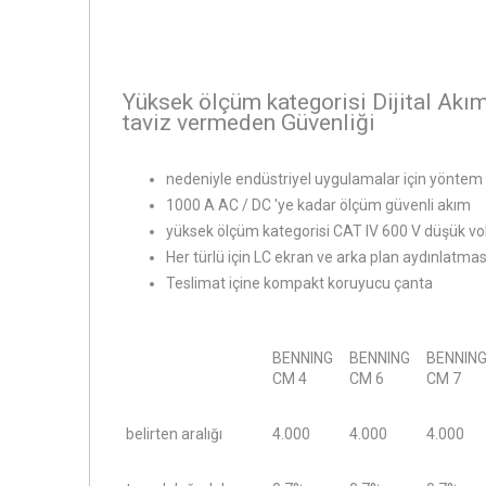
Yüksek ölçüm kategorisi Dijital Ak
taviz vermeden Güvenliği
nedeniyle endüstriyel uygulamalar için yönte
1000 A AC / DC 'ye kadar ölçüm güvenli akım
yüksek ölçüm kategorisi CAT IV 600 V düşük v
Her türlü için LC ekran ve arka plan aydınlatmas
Teslimat içine kompakt koruyucu çanta
BENNING
BENNING
BENNIN
CM 4
CM 6
CM 7
belirten aralığı
4.000
4.000
4.000