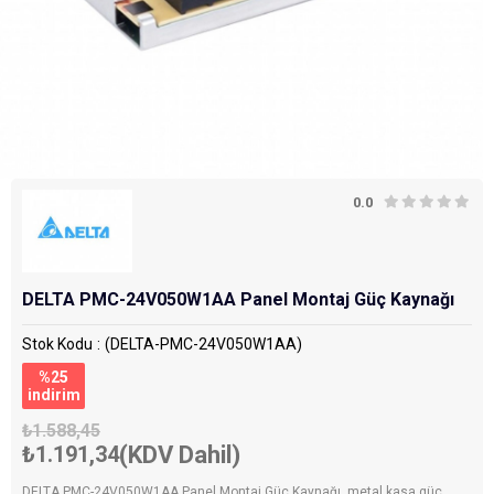
0.0
DELTA PMC-24V050W1AA Panel Montaj Güç Kaynağı
Stok Kodu
(DELTA-PMC-24V050W1AA)
%
25
i̇ndirim
₺1.588,45
₺1.191,34
(KDV Dahil)
DELTA PMC-24V050W1AA Panel Montaj Güç Kaynağı, metal kasa güç