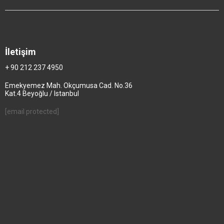
İletişim
+ 90 212 237 4950
Emekyemez Mah. Okçumusa Cad. No.36
Kat.4 Beyoğlu / Istanbul
[email protected]