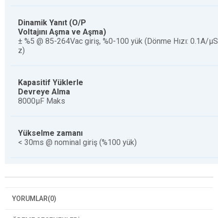
Dinamik Yanıt (O/P
Voltajını Aşma ve Aşma)
± %5 @ 85-264Vac giriş, %0-100 yük (Dönme Hızı: 0.1A/μ
z)
Kapasitif Yüklerle
Devreye Alma
8000µF Maks
Yükselme zamanı
< 30ms @ nominal giriş (%100 yük)
YORUMLAR
(0)