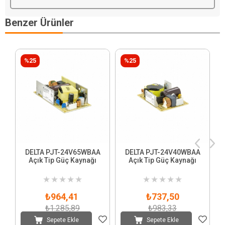
Benzer Ürünler
%25
%25
DELTA PJT-24V65WBAA
DELTA PJT-24V40WBAA
Açık Tip Güç Kaynağı
Açık Tip Güç Kaynağı
★
★
★
★
★
★
★
★
★
★
₺964,41
₺737,50
₺1.285,89
₺983,33
Sepete Ekle
Sepete Ekle