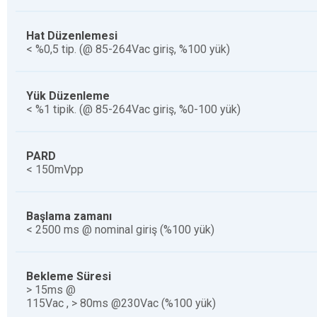
Hat Düzenlemesi
< %0,5 tip.
(@ 85-264Vac giriş, %100 yük)
Yük Düzenleme
< %1 tipik.
(@ 85-264Vac giriş, %0-100 yük)
PARD
< 150mVpp
Başlama zamanı
< 2500 ms @ nominal giriş (%100 yük)
Bekleme Süresi
> 15ms @
115Vac
,
> 80ms @230Vac (%100 yük)