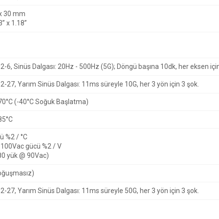
 x 30 mm
3” x 1.18”
2-6, Sinüs Dalgası: 20Hz - 500Hz (5G);
Döngü başına 10dk, her eksen için
2-27, Yarım Sinüs Dalgası: 11ms süreyle 10G, her 3 yön için 3 şok.
+70°C (-40°C Soğuk Başlatma)
+85°C
ü %2 / °C
< 100Vac gücü %2 / V
80 yük @ 90Vac)
Yoğuşmasız)
2-27, Yarım Sinüs Dalgası: 11ms süreyle 50G, her 3 yön için 3 şok.