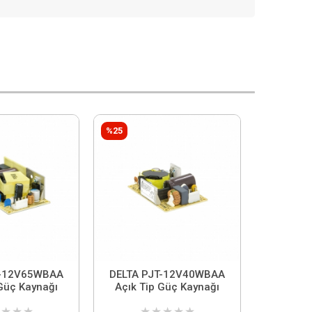
%25
T-12V65WBAA
DELTA PJT-12V40WBAA
 Güç Kaynağı
Açık Tip Güç Kaynağı
★
★
★
★
★
★
★
★