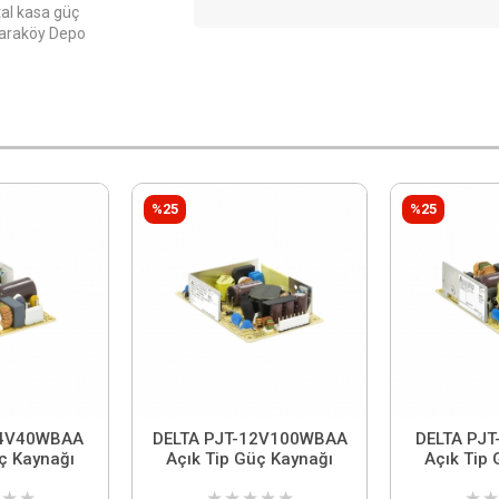
al kasa güç
 Karaköy Depo
%25
%25
24V40WBAA
DELTA PJT-12V100WBAA
DELTA PJ
ç Kaynağı
Açık Tip Güç Kaynağı
Açık Tip
★
★
★
★
★
★
★
★
★