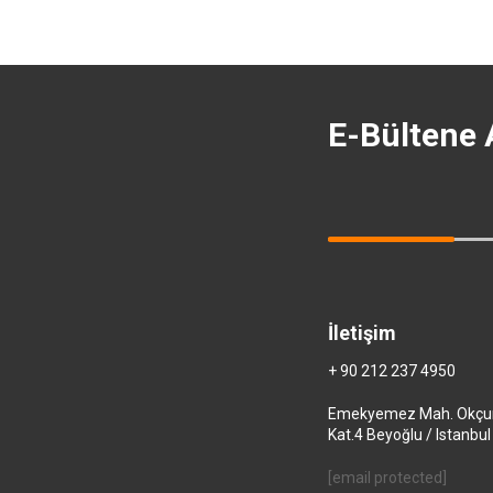
E-Bültene
İletişim
+ 90 212 237 4950
Emekyemez Mah. Okçum
Kat.4 Beyoğlu / Istanbul
[email protected]