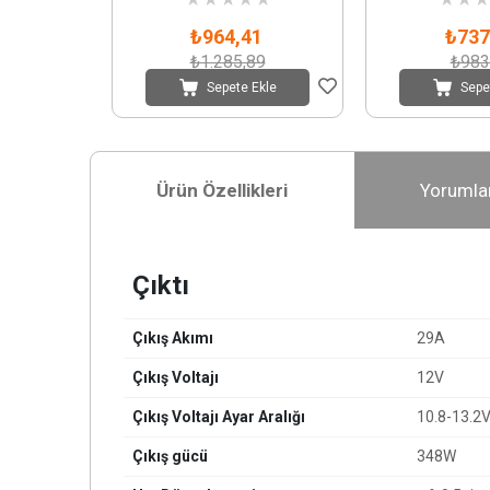
₺964,41
₺737
₺1.285,89
₺983
Sepete Ekle
Sepe
Ürün Özellikleri
Yorumla
Çıktı
Çıkış Akımı
29A
Çıkış Voltajı
12V
Çıkış Voltajı Ayar Aralığı
10.8-13.2
Çıkış gücü
348W