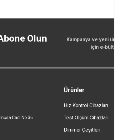
 Abone Olun
Kampanya ve yeni ürün duyurul
için e-bültenimize ka
Ürünler
Hız Kontrol Cihazları
Test Ölçüm Cihazları
usa Cad. No.36
Dimmer Çeşitleri