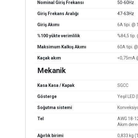
Nominal Giriş Frekansı
50-60Hz
Giriş Frekans Aralığı
47-63Hz
Giriş Akımı
6A tipi.
@ 1
%100 yükte verimlilik
%84,5 tip.
Maksimum Kalkış Akımı
60A tipi.
@
Kaçak akım
<0,75mA 
Mekanik
Kasa Kasa / Kapak
SGCC
Gösterge
Yeşil LED
Soğutma sistemi
Konveksiy
Tel
AWG 18-1
Akım derec
Ağırlık birimi
0,833 kg (1