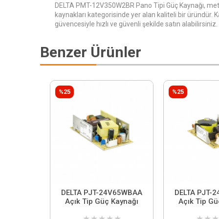
DELTA PMT-12V350W2BR Pano Tipi Güç Kaynağı, met
kaynakları kategorisinde yer alan kaliteli bir üründür.
güvencesiyle hızlı ve güvenli şekilde satın alabilirsiniz.
Benzer Ürünler
%25
%25
DELTA PJT-24V65WBAA
DELTA PJT-
Açık Tip Güç Kaynağı
Açık Tip Gü
★
★
★
★
★
★
★
★