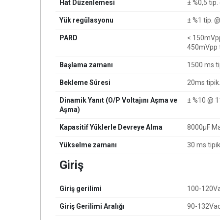
Hat Düzenlemesi
± %0,5 tip.
Yük regülasyonu
± %1 tip.
@
PARD
< 150mVpp
450mVpp t
Başlama zamanı
1500 ms ti
Bekleme Süresi
20ms tipik
Dinamik Yanıt (O/P Voltajını Aşma ve
± %10 @ 1
Aşma)
Kapasitif Yüklerle Devreye Alma
8000µF M
Yükselme zamanı
30 ms tipi
Giriş
Giriş gerilimi
100-120Vac
Giriş Gerilimi Aralığı
90-132Vac,