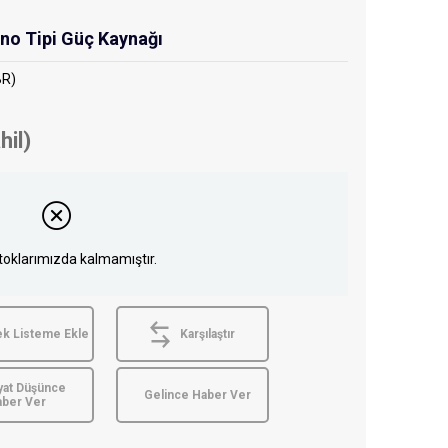
o Tipi Güç Kaynağı
BR)
hil)
toklarımızda kalmamıştır.
ek Listeme Ekle
Karşılaştır
yat Düşünce
Gelince Haber Ver
aber Ver