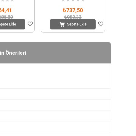
64,41
₺737,50
285,89
₺983,33
epete Ekle
Sepete Ekle
n Önerileri