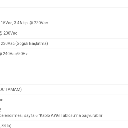
15Vac, 3.4A tip.
@ 230Vac
@ 230Vac
 230Vac (Soğuk Başlatma)
@ 240Vac/50Hz
 (DC TAMAM)
on
2
elendirmesi, sayfa 6 "Kablo AWG Tablosu"na başvurabilir
,84 lb)