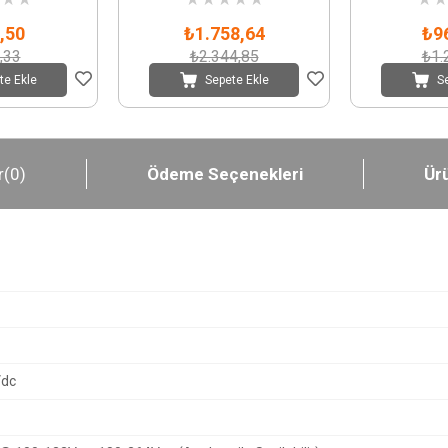
,50
₺1.758,64
₺9
,33
₺2.344,85
₺1.
te Ekle
Sepete Ekle
S
r
(0)
Ödeme Seçenekleri
Ürü
Vdc