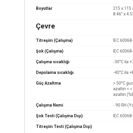
Boyutlar
215 x 115
8.46” x 4.5
Çevre
Titreşim (Çalışma)
IEC 60068-
Şok (Çalışma)
IEC 60068-
Çalışma sıcaklığı
-30°C ila 
Depolama sıcaklığı
-40°C ila 
Güç Azaltma
> 50°C güc
azaltın < 
azaltın (%
Çalışma Nemi
- 90 RH (
Şok Testi (Çalışma Dışı)
IEC 60068-
Titreşim Testi (Çalışma Dışı)