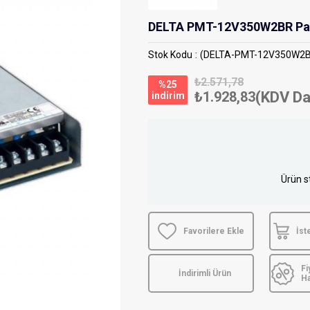
DELTA PMT-12V350W2BR Pan
Stok Kodu
(DELTA-PMT-12V350W2
₺2.571,78
%
25
₺1.928,83
(KDV Da
i̇ndirim
Ürün s
Favorilere Ekle
İst
Fi
İndirimli Ürün
H