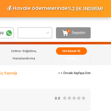
💰 Havale ödemelerinde
%2 EK İNDİRİM
!
0
Sepetim
90
Isıtma-Soğutma,
Hırdavat-El
Havalandırma
Aletleri
üç Kaynağı
< < Önceki Sayfaya Dön
0.0