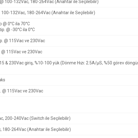
@ 100-132Vac, 180-264Vac (Anahtar ile Seçilebilir)
 100-132Vac, 180-264Vac (Anahtar ile Seçilebilir)
 @ 0°C ila 70°C
ip.
@ -30°C ila 0°C
p.
@ 115Vac ve 230Vac
.
@ 115Vac ve 230Vac
15 & 230Vac giriş, %10-100 yük (Dönme Hızı: 2.5A/μS, %50 görev döng
aks
k.
@ 115Vac ve 230Vac
, 200-240Vac (Switch ile Seçilebilir)
 180-264Vac (Anahtar ile Seçilebilir)