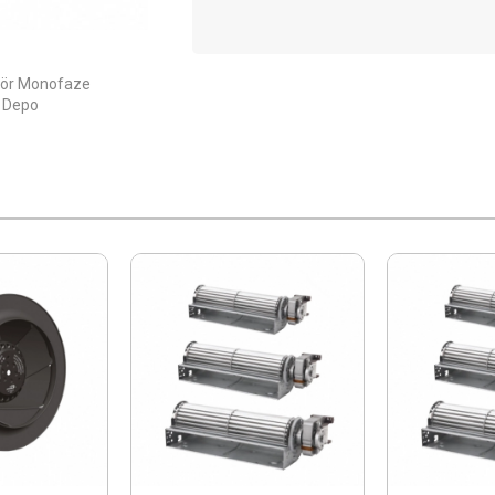
atör Monofaze
y Depo