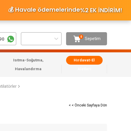
💰 Havale ödemelerinde
%2 EK İNDİRİM
!
0
Sepetim
90
Isıtma-Soğutma,
Hırdavat-El
Havalandırma
Aletleri
tilatörler
< < Önceki Sayfaya Dön