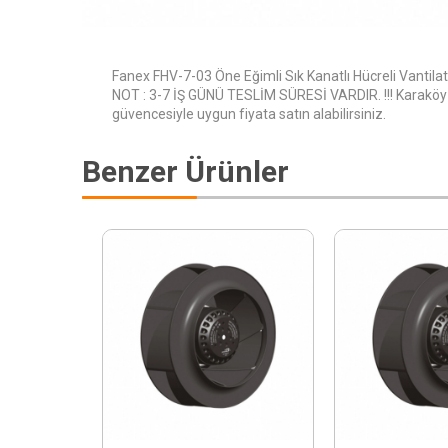
Fanex FHV-7-03 Öne Eğimli Sık Kanatlı Hücreli Vantil
NOT : 3-7 İŞ GÜNÜ TESLİM SÜRESİ VARDIR. !!! Karakö
güvencesiyle uygun fiyata satın alabilirsiniz.
Benzer Ürünler