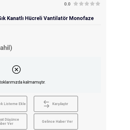
0.0
ık Kanatlı Hücreli Vantilatör Monofaze
ahil)
toklarımızda kalmamıştır.
ek Listeme Ekle
Karşılaştır
yat Düşünce
Gelince Haber Ver
aber Ver