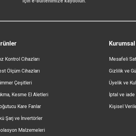
için e-bültenimize kaydolun.
rünler
Kurumsal
ız Kontrol Cihazları
Mesafeli Sa
est Ölçüm Cihazları
Gizlilik ve G
immer Çeşitleri
Üyelik ve Kul
ıkma, Kesme El Aletleri
İptal ve iade
oğutucu Kare Fanlar
Kişisel Veril
kü Şarj ve İnvertörler
zolasyon Malzemeleri