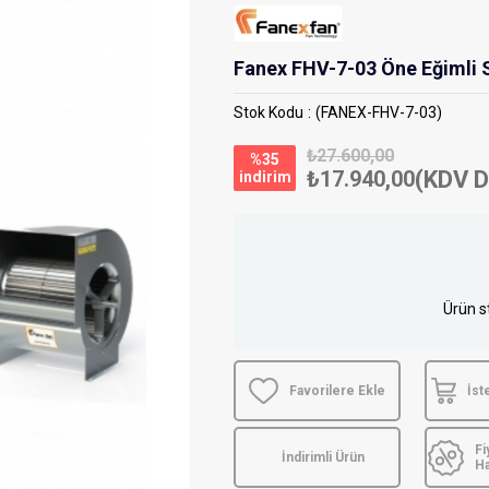
Fanex FHV-7-03 Öne Eğimli S
Stok Kodu
(FANEX-FHV-7-03)
₺27.600,00
%
35
₺17.940,00
(KDV D
i̇ndirim
Ürün s
Favorilere Ekle
İst
Fi
İndirimli Ürün
H