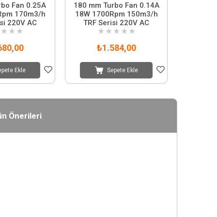
Fan 0.25A
180 mm Turbo Fan 0.14A
Rpm 170m3/h
18W 1700Rpm 150m3/h
isi 220V AC
TRF Serisi 220V AC
★
★
★
★
★
★
★
★
680,00
₺1.584,00
epete Ekle
Sepete Ekle
n Önerileri