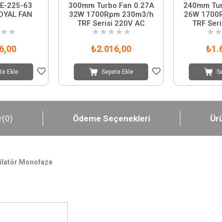
E-225-63
300mm Turbo Fan 0.27A
240mm Turbo 
DYAL FAN
32W 1700Rpm 230m3/h
26W 1700
TRF Serisi 220V AC
TRF Ser
★
★
★
★
★
★
★
★
★
6,00
₺2.016,00
₺1.
te Ekle
Sepete Ekle
S
r
(0)
Ödeme Seçenekleri
Ürü
tilatör Monofaze