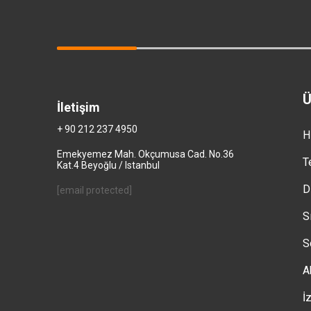
Ü
İletişim
+ 90 212 237 4950
H
Emekyemez Mah. Okçumusa Cad. No.36
T
Kat.4 Beyoğlu / Istanbul
D
[email protected]
S
S
A
İ