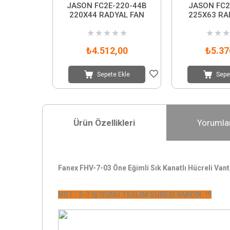
JASON FC2E-220-44B
JASON FC2
220X44 RADYAL FAN
225X63 RA
★
★
★
★
★
★
★
★
₺4.512,00
₺5.37
Sepete Ekle
Sepe
Ürün Özellikleri
Yorumla
Fanex FHV-7-03 Öne Eğimli Sık Kanatlı Hücreli Van
NOT : 3-7 İŞ GÜNÜ TESLİM SÜRESİ VARDIR. !!!