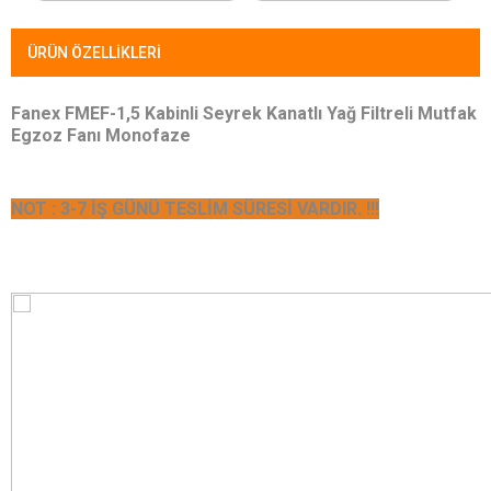
ÜRÜN ÖZELLIKLERI
Fanex FMEF-1,5 Kabinli Seyrek Kanatlı Yağ Filtreli Mutfak
Egzoz Fanı Monofaze
NOT : 3-7 İŞ GÜNÜ TESLİM SÜRESİ VARDIR. !!!