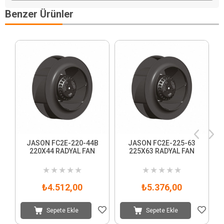
Benzer Ürünler
JASON FC2E-220-44B
JASON FC2E-225-63
220X44 RADYAL FAN
225X63 RADYAL FAN
3
★
★
★
★
★
★
★
★
★
★
₺4.512,00
₺5.376,00
Sepete Ekle
Sepete Ekle