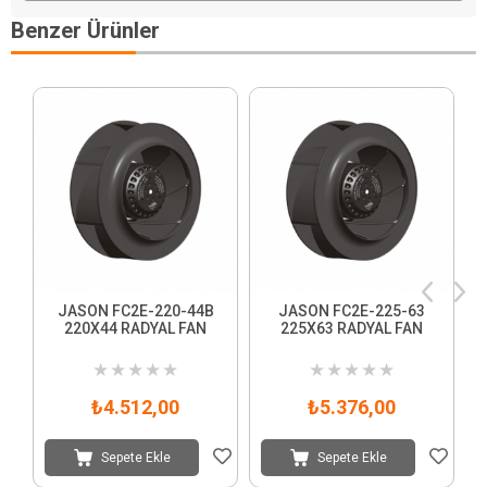
Benzer Ürünler
JASON FC2E-220-44B
JASON FC2E-225-63
220X44 RADYAL FAN
225X63 RADYAL FAN
3
★
★
★
★
★
★
★
★
★
★
₺4.512,00
₺5.376,00
Sepete Ekle
Sepete Ekle