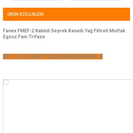
ÜRÜN ÖZELLIKLERI
Fanex FMEF-2 Kabinli Seyrek Kanatlı Yağ Filtreli Mutfak
Egzoz Fanı Trifaze
NOT : 3-7 İŞ GÜNÜ TESLİM SÜRESİ VARDIR. !!!