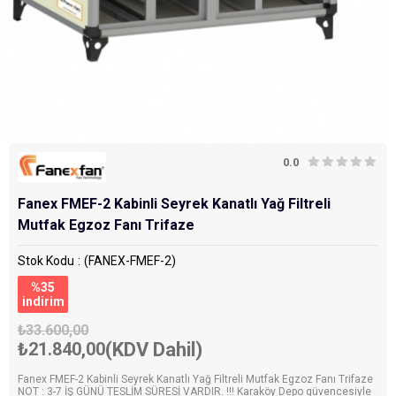
0.0
Fanex FMEF-2 Kabinli Seyrek Kanatlı Yağ Filtreli
Mutfak Egzoz Fanı Trifaze
Stok Kodu
(FANEX-FMEF-2)
%
35
i̇ndirim
₺33.600,00
₺21.840,00
(KDV Dahil)
Fanex FMEF-2 Kabinli Seyrek Kanatlı Yağ Filtreli Mutfak Egzoz Fanı Trifaze
NOT : 3-7 İŞ GÜNÜ TESLİM SÜRESİ VARDIR. !!! Karaköy Depo güvencesiyle