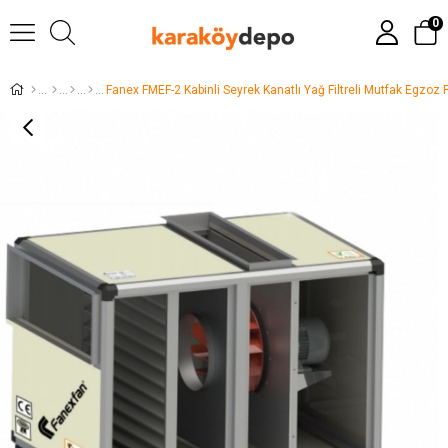
0
Fanex FMEF-2 Kabinli Seyrek Kanatlı Yağ Filtreli Mutfak Egzoz 