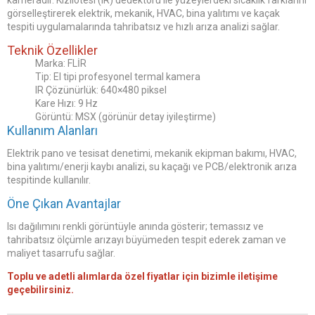
kameradır. Kızılötesi (IR) dedektörü ile yüzeylerdeki sıcaklık farklarını
görselleştirerek elektrik, mekanik, HVAC, bina yalıtımı ve kaçak
tespiti uygulamalarında tahribatsız ve hızlı arıza analizi sağlar.
Teknik Özellikler
Marka: FLİR
Tip: El tipi profesyonel termal kamera
IR Çözünürlük: 640×480 piksel
Kare Hızı: 9 Hz
Görüntü: MSX (görünür detay iyileştirme)
Kullanım Alanları
Elektrik pano ve tesisat denetimi, mekanik ekipman bakımı, HVAC,
bina yalıtımı/enerji kaybı analizi, su kaçağı ve PCB/elektronik arıza
tespitinde kullanılır.
Öne Çıkan Avantajlar
Isı dağılımını renkli görüntüyle anında gösterir; temassız ve
tahribatsız ölçümle arızayı büyümeden tespit ederek zaman ve
maliyet tasarrufu sağlar.
Toplu ve adetli alımlarda özel fiyatlar için bizimle iletişime
geçebilirsiniz.