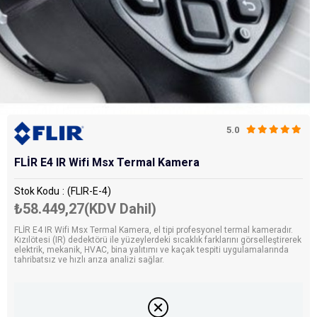
5.0
FLİR E4 IR Wifi Msx Termal Kamera
Stok Kodu
(FLIR-E-4)
₺58.449,27
(KDV Dahil)
FLİR E4 IR Wifi Msx Termal Kamera, el tipi profesyonel termal kameradır.
Kızılötesi (IR) dedektörü ile yüzeylerdeki sıcaklık farklarını görselleştirerek
elektrik, mekanik, HVAC, bina yalıtımı ve kaçak tespiti uygulamalarında
tahribatsız ve hızlı arıza analizi sağlar.