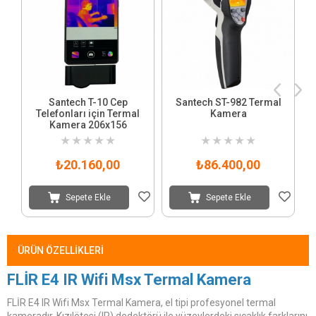
Santech T-10 Cep
Santech ST-982 Termal
Telefonları için Termal
Kamera
Kamera 206x156
★
★
★
★
★
★
★
★
★
★
₺20.160,00
₺86.400,00
Sepete Ekle
Sepete Ekle
ÜRÜN ÖZELLIKLERI
FLİR E4 IR Wifi Msx Termal Kamera
FLİR E4 IR Wifi Msx Termal Kamera, el tipi profesyonel termal