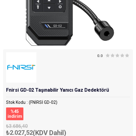
0.0
Fnirsi GD-02 Taşınabilir Yanıcı Gaz Dedektörü
Stok Kodu
(FNİRSİ GD-02)
%
45
i̇ndirim
₺3.686,40
₺2.027,52
(KDV Dahil)