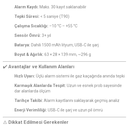
Alarm Kaydı:
Maks. 30 kayıt saklanabilir
Tepki Süresi:
< 5 saniye (T90)
Çalışma Sıcaklığı:
–10 °C – +55 °C
Sensör Ömrü:
3+ yıl
Batarya:
Dahili 1500 mAh lityum, USB‑C ile şarj
Boyut & Ağırlık:
63 × 28 × 139 mm, ~296 g
✔️
Avantajlar ve Kullanım Alanları
Hızlı Uyarı:
Üçlü alarm sistemi ile gaz kaçağında anında tepki
Karmaşık Alanlarda Tespit:
Uzun ve esnek prob sayesinde
dar alanlarda ölçüm
Tarihçe Takibi:
Alarm kayıtlarını saklayarak geçmiş analiz
Enerji Verimliliği:
USB‑C ile şarj ve uzun pil ömrü
⚠️
Dikkat Edilmesi Gerekenler