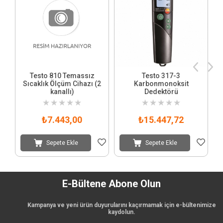
Testo 810 Temassız
Testo 317-3
Sıcaklık Ölçüm Cihazı (2
Karbonmonoksit
kanallı)
Dedektörü
★
★
★
★
★
★
★
★
★
★
₺7.443,00
₺15.447,72
Sepete Ekle
Sepete Ekle
E-Bültene Abone Olun
Kampanya ve yeni ürün duyurularını kaçırmamak için e-bültenimize
kaydolun.