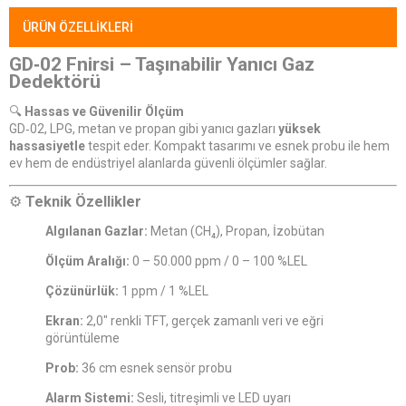
ÜRÜN ÖZELLIKLERI
GD‑02 Fnirsi – Taşınabilir Yanıcı Gaz
Dedektörü
🔍
Hassas ve Güvenilir Ölçüm
GD‑02, LPG, metan ve propan gibi yanıcı gazları
yüksek
hassasiyetle
tespit eder. Kompakt tasarımı ve esnek probu ile hem
ev hem de endüstriyel alanlarda güvenli ölçümler sağlar.
⚙️
Teknik Özellikler
Algılanan Gazlar:
Metan (CH₄), Propan, İzobütan
Ölçüm Aralığı:
0 – 50.000 ppm / 0 – 100 %LEL
Çözünürlük:
1 ppm / 1 %LEL
Ekran:
2,0″ renkli TFT, gerçek zamanlı veri ve eğri
görüntüleme
Prob:
36 cm esnek sensör probu
Alarm Sistemi:
Sesli, titreşimli ve LED uyarı