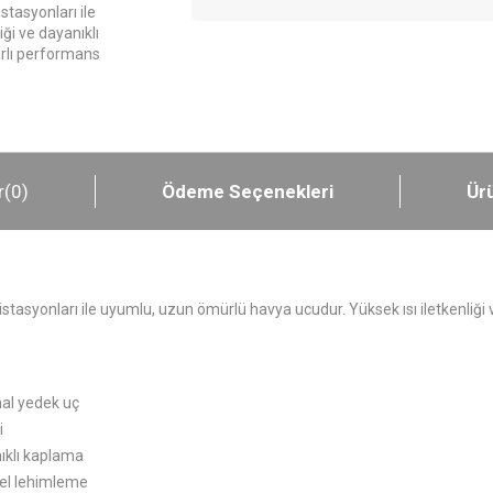
tasyonları ile
ği ve dayanıklı
rlı performans
r
(0)
Ödeme Seçenekleri
Ürü
stasyonları ile uyumlu, uzun ömürlü havya ucudur. Yüksek ısı iletkenliğ
nal yedek uç
i
ıklı kaplama
nel lehimleme