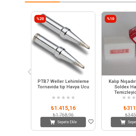
%20
%10
PTB7 Weller Lehimleme
Kalıp Nışadı
Tornavida tip Havya Ucu
Soldex Ha
Temizleyic
★
★
★
★
★
★
★
★
Nışa
₺1.415,16
₺311
₺1.768,96
₺345
Sepete Ekle
Sepe