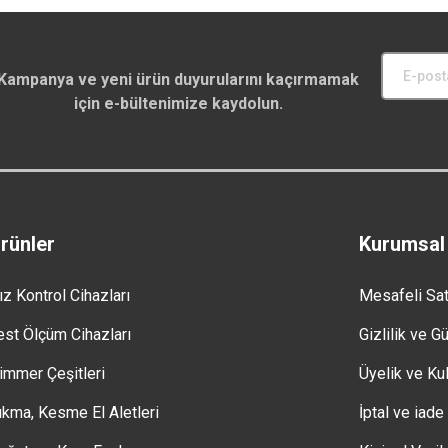
Kampanya ve yeni ürün duyurularını kaçırmamak
için e-bültenimize kaydolun.
rünler
Kurumsal
ız Kontrol Cihazları
Mesafeli Sa
est Ölçüm Cihazları
Gizlilik ve G
immer Çeşitleri
Üyelik ve Kul
ıkma, Kesme El Aletleri
İptal ve iade