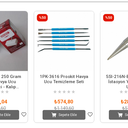
%50
%50
r 250 Gram
1PK-3616 Proskit Havya
5SI-216N-
vya Ucu
Ucu Temizleme Seti
İstasyon
i - Kalıp
★
★
★
★
★
★
★
★
★
dır
,04
₺574,80
₺2
,60
₺1.149,60
₺5
te Ekle
Sepete Ekle
S