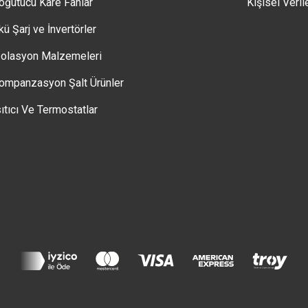
oğutucu Kare Fanlar
Kişisel Veril
kü Şarj ve İnvertörler
zolasyon Malzemeleri
ompanzasyon Şalt Ürünler
sıtıcı Ve Termostatlar