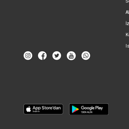
S
A
İ
K
I