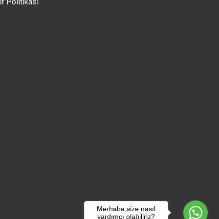
er Politikası
Merhaba,size nasıl
yardımcı olabiliriz?