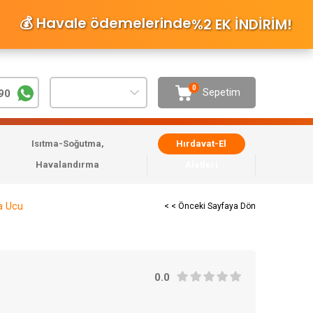
💰 Havale ödemelerinde
%2 EK İNDİRİM
!
0
Sepetim
90
Isıtma-Soğutma,
Hırdavat-El
Havalandırma
Aletleri
a Ucu
< < Önceki Sayfaya Dön
0.0