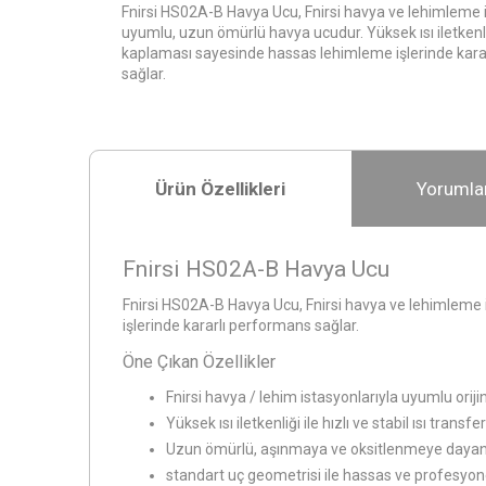
Fnirsi HS02A-B Havya Ucu, Fnirsi havya ve lehimleme is
uyumlu, uzun ömürlü havya ucudur. Yüksek ısı iletkenli
kaplaması sayesinde hassas lehimleme işlerinde kara
sağlar.
Ürün Özellikleri
Yorumla
Fnirsi HS02A-B Havya Ucu
Fnirsi HS02A-B Havya Ucu, Fnirsi havya ve lehimleme i
işlerinde kararlı performans sağlar.
Öne Çıkan Özellikler
Fnirsi havya / lehim istasyonlarıyla uyumlu oriji
Yüksek ısı iletkenliği ile hızlı ve stabil ısı transfer
Uzun ömürlü, aşınmaya ve oksitlenmeye dayan
standart uç geometrisi ile hassas ve profesyo