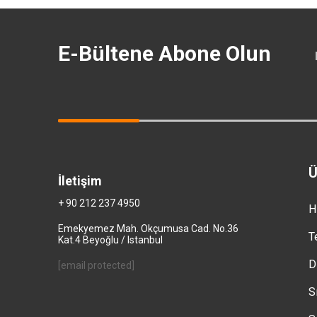
E-Bültene Abone Olun
Ü
İletişim
+ 90 212 237 4950
H
Emekyemez Mah. Okçumusa Cad. No.36
T
Kat.4 Beyoğlu / Istanbul
D
[email protected]
S