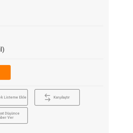
l)
ek Listeme Ekle
Karşılaştır
yat Düşünce
aber Ver