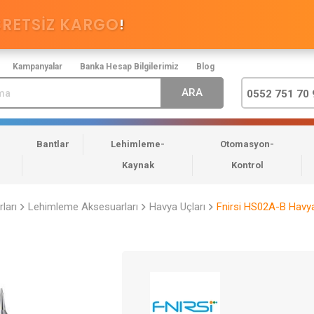
CRETSİZ KARGO
!
Kampanyalar
Banka Hesap Bilgilerimiz
Blog
0552 751 70 
Bantlar
Lehimleme-
Otomasyon-
Kaynak
Kontrol
ları
Lehimleme Aksesuarları
Havya Uçları
Fnirsi HS02A-B Havy