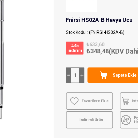
Fnirsi HS02A-B Havya Ucu
Stok Kodu
(FNİRSİ-HS02A-B)
₺633,60
%
45
₺348,48
(KDV Dahi
i̇ndirim
Favorilere Ekle
İst
Fi
İndirimli Ürün
H