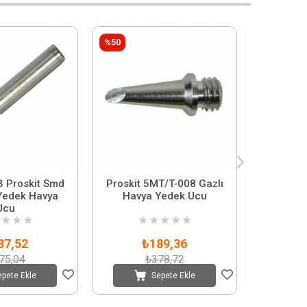
%50
%50
B Proskit Smd
Proskit 5MT/T-008 Gazlı
Proskit 
 Yedek Havya
Havya Yedek Ucu
Havy
Ucu
★
★
★
★
★
★
★
★
★
87,52
₺189,36
₺
75,04
₺378,72
₺
epete Ekle
Sepete Ekle