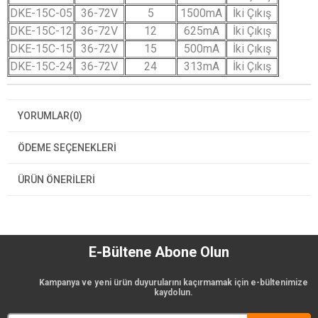
DKE-15C-05
36-72V
5
1500mA
İki Çıkış
DKE-15C-12
36-72V
12
625mA
İki Çıkış
DKE-15C-15
36-72V
15
500mA
İki Çıkış
DKE-15C-24
36-72V
24
313mA
İki Çıkış
YORUMLAR
(0)
ÖDEME SEÇENEKLERI
ÜRÜN ÖNERILERI
E-Bültene Abone Olun
Kampanya ve yeni ürün duyurularını kaçırmamak için e-bültenimize
kaydolun.