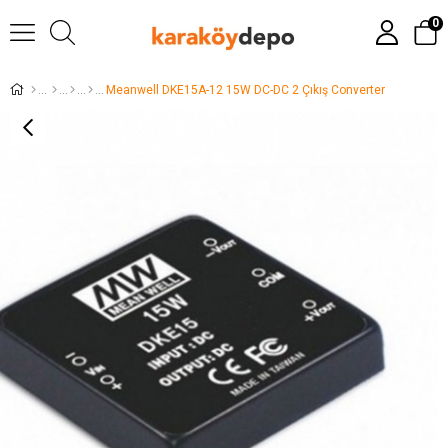
0
Meanwell DKE15A-12 15W DC-DC 2 Çıkış Converter