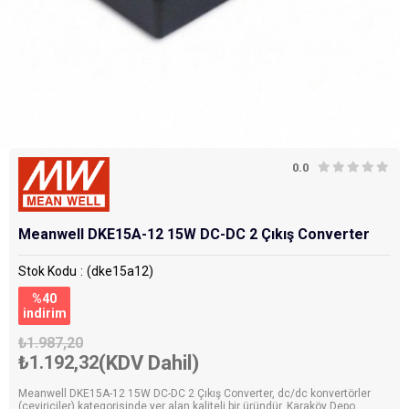
0.0
Meanwell DKE15A-12 15W DC-DC 2 Çıkış Converter
Stok Kodu
(dke15a12)
%
40
i̇ndirim
₺1.987,20
₺1.192,32
(KDV Dahil)
Meanwell DKE15A-12 15W DC-DC 2 Çıkış Converter, dc/dc konvertörler
(çeviriciler) kategorisinde yer alan kaliteli bir üründür. Karaköy Depo