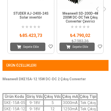
STUDER AJ-2400-24S
Meanwell SD-200D-48
Solar invertör
200W DC-DC Tek Çıkış
Converter Çevirici
★
★
★
★
★
★
★
★
★
★
₺85.423,73
₺4.790,02
₺7.983,36
Sepete Ekle
Sepete Ekle
ÜRÜN ÖZELLIKLERI
Meanwell DKE15A-12 15W DC-DC 2 Çıkış Converter
Ürün Kodu
Giriş Vdc
Çıkış Vdc
Çıkış mA
Çıkış Tipi
SKE-15A-05
9-18V
5
3000mA
Tek Çıkış
SKE-15A-12
9-18V
12
1250mA
Tek Çıkış