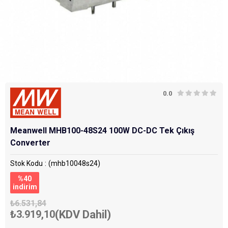
0.0
Meanwell MHB100-48S24 100W DC-DC Tek Çıkış
Converter
Stok Kodu
(mhb10048s24)
%
40
i̇ndirim
₺6.531,84
₺3.919,10
(KDV Dahil)