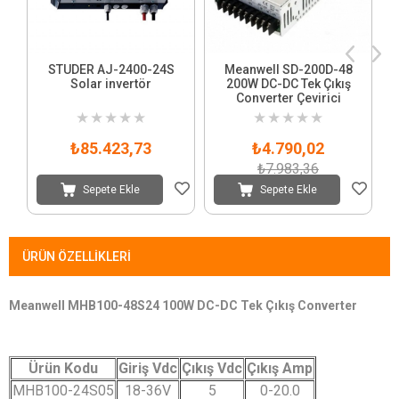
STUDER AJ-2400-24S
Meanwell SD-200D-48
Solar invertör
200W DC-DC Tek Çıkış
Converter Çevirici
★
★
★
★
★
★
★
★
★
★
₺85.423,73
₺4.790,02
₺7.983,36
Sepete Ekle
Sepete Ekle
ÜRÜN ÖZELLIKLERI
Meanwell MHB100-48S24 100W DC-DC Tek Çıkış Converter
Ürün Kodu
Giriş Vdc
Çıkış Vdc
Çıkış Amp
MHB100-24S05
18-36V
5
0-20.0