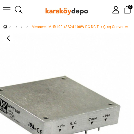
0
Meanwell MHB100-48S24 100W DC-DC Tek Çıkış Converter