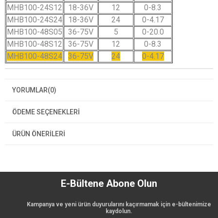
MHB100-24S12
18-36V
12
0-8.3
MHB100-24S24
18-36V
24
0-4.17
MHB100-48S05
36-75V
5
0-20.0
MHB100-48S12
36-75V
12
0-8.3
MHB100-48S24
36-75V
24
0-4.17
YORUMLAR
(0)
ÖDEME SEÇENEKLERI
ÜRÜN ÖNERILERI
E-Bültene Abone Olun
Kampanya ve yeni ürün duyurularını kaçırmamak için e-bültenimize
kaydolun.