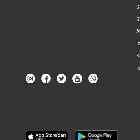
S
S
A
İ
K
I