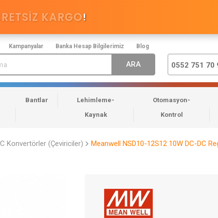
CRETSİZ KARGO
!
Kampanyalar
Banka Hesap Bilgilerimiz
Blog
0552 751 70 
Bantlar
Lehimleme-
Otomasyon-
Kaynak
Kontrol
 Konvertörler (Çeviriciler)
Meanwell NSD10-12S12 10W DC-DC Regül