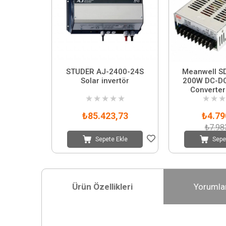
STUDER AJ-2400-24S
Meanwell S
Solar invertör
200W DC-DC 
Converter 
★
★
★
★
★
★
★
★
₺85.423,73
₺4.79
₺7.98
Sepete Ekle
Sepe
Ürün Özellikleri
Yorumla