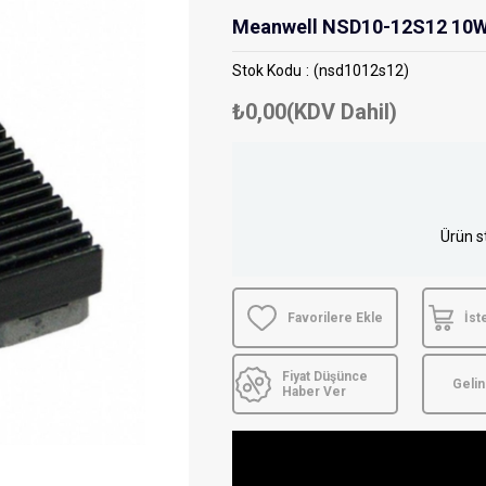
Meanwell NSD10-12S12 10W 
Stok Kodu
(nsd1012s12)
₺0,00
(KDV Dahil)
Ürün s
Favorilere Ekle
İst
Fiyat Düşünce
Geli
Haber Ver