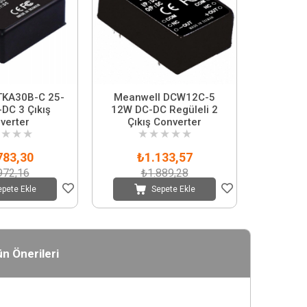
TKA30B-C 25-
Meanwell DCW12C-5
DC 3 Çıkış
12W DC-DC Regüleli 2
verter
Çıkış Converter
★
★
★
★
★
★
★
★
783,30
₺1.133,57
972,16
₺1.889,28
epete Ekle
Sepete Ekle
n Önerileri