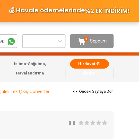
💰 Havale ödemelerinde
%2 EK İNDİRİM
!
0
Sepetim
90
Isıtma-Soğutma,
Hırdavat-El
Havalandırma
Aletleri
eli Tek Çıkış Converter
< < Önceki Sayfaya Dön
0.0