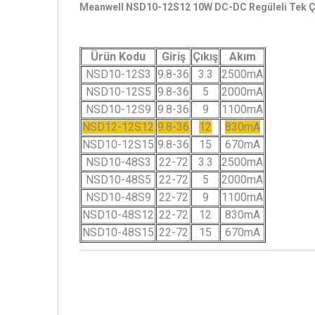
Meanwell NSD10-12S12 10W DC-DC Regüleli Tek Çı
Ürün Kodu
Giriş
Çıkış
Akım
NSD10-12S3
9.8-36
3.3
2500mA
NSD10-12S5
9.8-36
5
2000mA
NSD10-12S9
9.8-36
9
1100mA
NSD12-12S12
9.8-36
12
830mA
NSD10-12S15
9.8-36
15
670mA
NSD10-48S3
22-72
3.3
2500mA
NSD10-48S5
22-72
5
2000mA
NSD10-48S9
22-72
9
1100mA
NSD10-48S12
22-72
12
830mA
NSD10-48S15
22-72
15
670mA