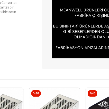
 Converter,
liteli bir
kilde satın
%40
%40