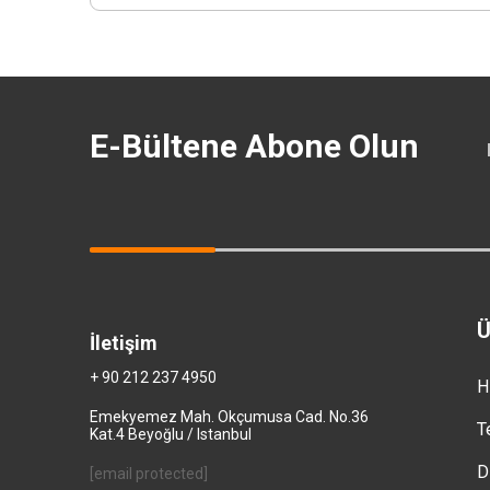
E-Bültene Abone Olun
Ü
İletişim
+ 90 212 237 4950
H
Emekyemez Mah. Okçumusa Cad. No.36
T
Kat.4 Beyoğlu / Istanbul
D
[email protected]