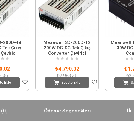
D-200D-48
Meanwell SD-200D-12
Meanwell 
Tek Çıkış
200W DC-DC Tek Çıkış
30W DC-
Çevirici
Converter Çevirici
Con
★
★
★
★
★
★
★
★
★
0,02
₺4.790,02
₺1.
3,36
₺7.983,36
₺2.
te Ekle
Sepete Ekle
S
r
(0)
Ödeme Seçenekleri
Ürü